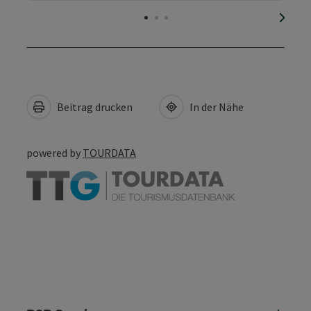
nächs
Beitrag drucken
In der Nähe
powered by
TOURDATA