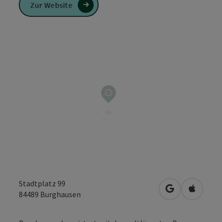
Zur Website
Stadtplatz 99
in Google Map
in Apple
84489
Burghausen