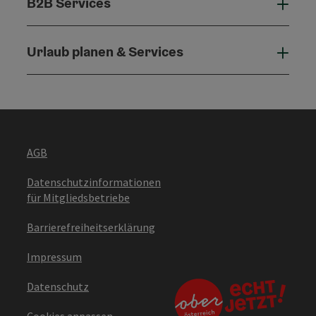
B2B Services
B2B 
Urlaub planen & Services
Urla
AGB
Datenschutzinformationen
für Mitgliedsbetriebe
Barrierefreiheitserklärung
Impressum
Datenschutz
Cookies anpassen