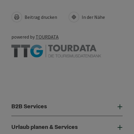
Beitrag drucken
In der Nähe
powered by
TOURDATA
B2B Services
B2B 
Urlaub planen & Services
Urla