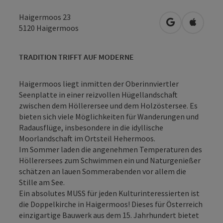
Haigermoos 23
in Google Map
in Apple
5120
Haigermoos
TRADITION TRIFFT AUF MODERNE
Haigermoos liegt inmitten der Oberinnviertler
Seenplatte in einer reizvollen Hügellandschaft
zwischen dem Höllerersee und dem Holzöstersee. Es
bieten sich viele Möglichkeiten für Wanderungen und
Radausflüge, insbesondere in die idyllische
Moorlandschaft im Ortsteil Hehermoos.
Im Sommer laden die angenehmen Temperaturen des
Höllerersees zum Schwimmen ein und Naturgenießer
schätzen an lauen Sommerabenden vor allem die
Stille am See.
Ein absolutes MUSS für jeden Kulturinteressierten ist
die Doppelkirche in Haigermoos! Dieses für Österreich
einzigartige Bauwerk aus dem 15. Jahrhundert bietet