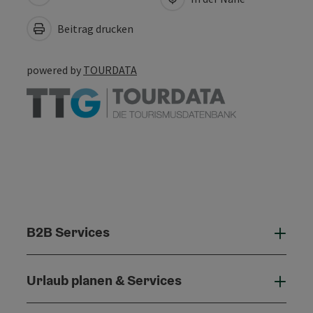
Beitrag drucken
powered by
TOURDATA
B2B Services
B2B 
Urlaub planen & Services
Urla