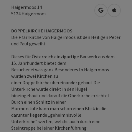
Haigermoos 14
in Google Map
in Apple
5124
Haigermoos
DOPPELKIRCHE HAIGERMOOS
Die Pfarrkirche von Haigermoos ist den Heiligen Peter
und Paul geweiht.
Dieses für Österreich einzigartige Bauwerk aus dem
15. Jahrhundert bietet dem
Besucher etwas ganz Besonderes.In Haigermoos
wurden zwei Kirchen zu
einer Doppelkirche übereinander gebaut.Die
Unterkirche wurde direkt in den Hügel
hineingebaut und darauf die Oberkirche errichtet.
Durch einen Schlitz in einer
Marmorstufe kann man schon einen Blick in die
darunter liegende „geheimnisvolle
Unterkirche“ werfen, welche auch durch eine
Steintreppe bei einer Kirchenführung