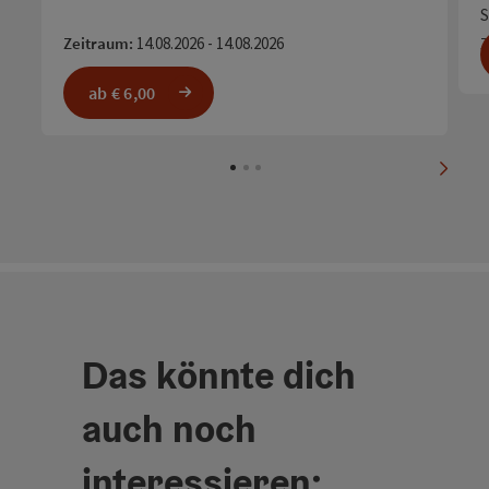
S
K
Z
Zeitraum:
14.08.2026 - 14.08.2026
N
ab € 6,00
nächs
Das könnte dich
auch noch
interessieren: