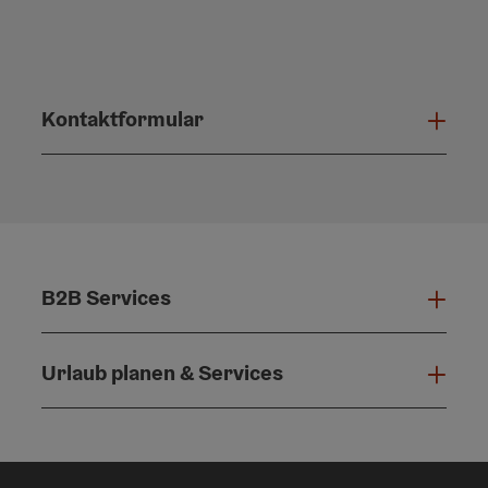
Kontaktformular
Konta
B2B Services
B2B 
Urlaub planen & Services
Urla