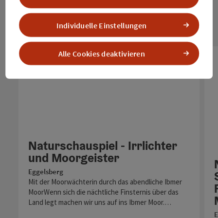
Individuelle Einstellungen
Alle Cookies deaktivieren
Naturschauspiel - Irrlichter
und Moorgeister
Eggelsberg
Mit der Moorwächterin durch das abendliche Ibmer
MoorWenn sich die nächtliche Finsternis über das
Land legt machen wir uns auf ins Ibmer Moor.…
E