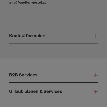
info@quellenviertel.at
Kontaktformular
Konta
B2B Services
B2B 
Urlaub planen & Services
Urla