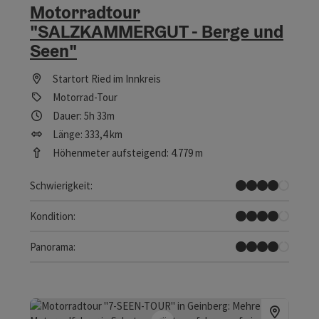
Motorradtour
"SALZKAMMERGUT - Berge und
Seen"
Startort
Ried im Innkreis
Motorrad-Tour
Dauer: 5h 33m
Länge: 333,4 km
Höhenmeter aufsteigend: 4.779 m
Schwer
Schwierigkeit:
Schwer
Kondition:
Tolles Panorama
Panorama: