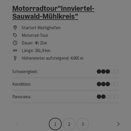
Motorradtour"Innviertel-
Sauwald-Mühlkreis"
Startort
Mattighofen
Motorrad-Tour
Dauer: 4h 21m
Länge: 261,9 km
Höhenmeter aufsteigend: 4.065 m
Mittel
Schwierigkeit:
Mittel
Kondition:
Einzelne Ausblicke
Panorama:
Seite zurück
Seite 
1
2
3