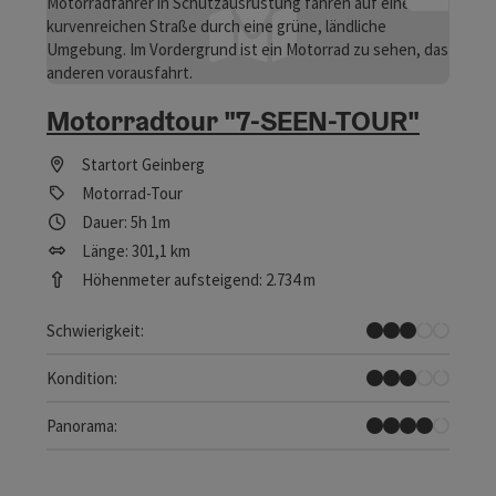
Motorradtour "7-SEEN-TOUR"
Startort
Geinberg
Motorrad-Tour
Dauer: 5h 1m
Länge: 301,1 km
Höhenmeter aufsteigend: 2.734 m
Mittel
Schwierigkeit:
Mittel
Kondition:
Tolles Panorama
Panorama: