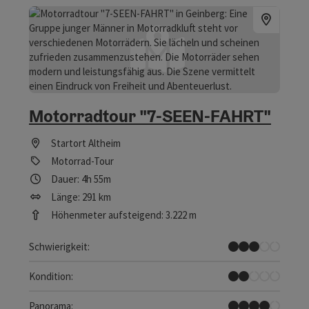
Motorradtour "7-SEEN-FAHRT"
Startort
Altheim
Motorrad-Tour
Dauer: 4h 55m
Länge: 291 km
Höhenmeter aufsteigend: 3.222 m
Mittel
Schwierigkeit:
Leicht
Kondition:
Tolles Panorama
Panorama: