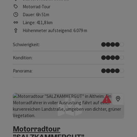
Motorrad-Tour
Dauer: 6h 51m
Länge: 411,8 km
Höhenmeter aufsteigend: 6.079 m
Schwer
Schwierigkeit:
Schwer
Kondition:
Tolles Panorama
Panorama:
Motorradtour
"SALZKAMMERGUT"