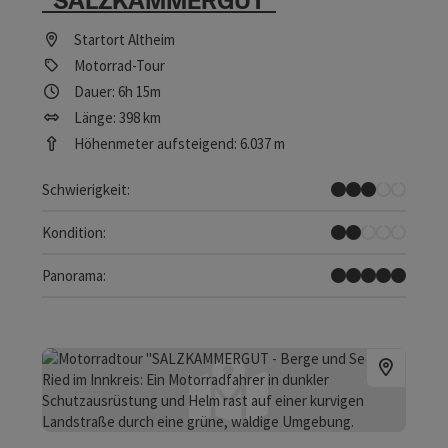
Startort
Altheim
Motorrad-Tour
Dauer: 6h 15m
Länge: 398 km
Höhenmeter aufsteigend: 6.037 m
Mittel
Schwierigkeit:
Leicht
Kondition:
Traumtour
Panorama: