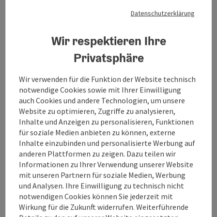
Höhenmeter aufsteigend: 3.888 m
Datenschutzerklärung
Mittel
Schwierigkeit:
Wir respektieren Ihre
Mittel
Kondition:
Privatsphäre
Einige Ausblicke
Panorama:
Wir verwenden für die Funktion der Website technisch
notwendige Cookies sowie mit Ihrer Einwilligung
auch Cookies und andere Technologien, um unsere
Website zu optimieren, Zugriffe zu analysieren,
Inhalte und Anzeigen zu personalisieren, Funktionen
Motorradtour "MOLDAUBLICK"
für soziale Medien anbieten zu können, externe
Inhalte einzubinden und personalisierte Werbung auf
Startort
Altheim
anderen Plattformen zu zeigen. Dazu teilen wir
Informationen zu Ihrer Verwendung unserer Website
Motorrad-Tour
mit unseren Partnern für soziale Medien, Werbung
Dauer: 5h 13m
und Analysen. Ihre Einwilligung zu technisch nicht
Länge: 270,4 km
notwendigen Cookies können Sie jederzeit mit
Höhenmeter aufsteigend: 3.646 m
Wirkung für die Zukunft widerrufen. Weiterführende