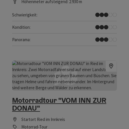
Höhenmeter aufsteigend: 2.930 m
Mittel
Schwierigkeit:
Mittel
Kondition:
Einige Ausblicke
Panorama:
Motorradtour "VOM INN ZUR
DONAU"
Startort
Ried im Innkreis
Motorrad-Tour