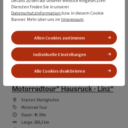
Details zu den auf unserer Website eingesetzten
Mittel
Schwierigkeit:
Diensten finden Sie in unserer
Datenschutzinformation
bzw. in diesem Cookie
Leicht
Kondition:
Banner.
Mehr über uns im
Impressum
.
Traumtour
Panorama:
Allen Cookies zustimmen
Individuelle Einstellungen
Alle Cookies deaktivieren
Motorradtour" Hausruck - Linz"
Startort
Mattighofen
Motorrad-Tour
Dauer: 4h 30m
Länge: 269,3 km