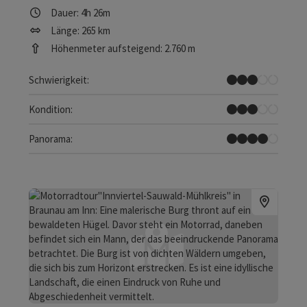
Dauer: 4h 26m
Länge: 265 km
Höhenmeter aufsteigend: 2.760 m
Mittel
Schwierigkeit:
Mittel
Kondition:
Tolles Panorama
Panorama: