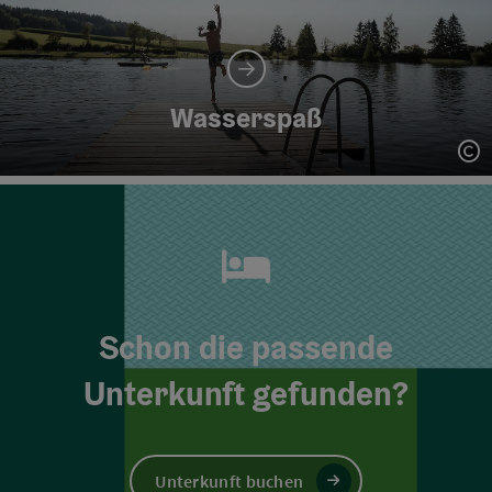
Wasserspaß
Co
Schon die passende
Unterkunft gefunden?
Unterkunft buchen