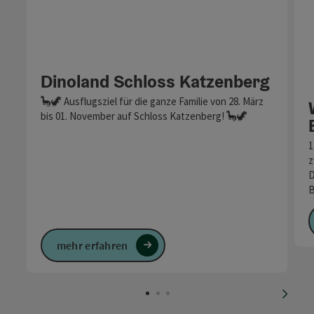
Dinoland Schloss Katzenberg
🦕🦖 Ausflugsziel für die ganze Familie von 28. März
bis 01. November auf Schloss Katzenberg! 🦕🦖
1
z
D
B
mehr erfahren
nächs