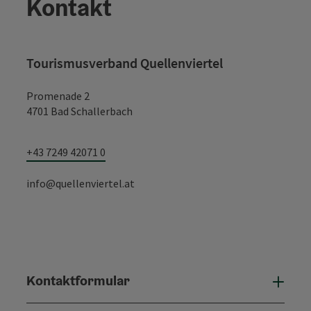
Kontakt
Tourismusverband Quellenviertel
Promenade 2
4701 Bad Schallerbach
+43 7249 42071 0
info@quellenviertel.at
Kontaktformular
Konta