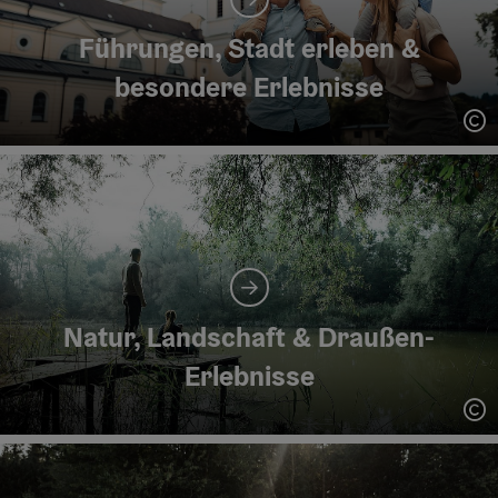
Führungen, Stadt erleben &
besondere Erlebnisse
Co
Natur, Landschaft & Draußen-
Erlebnisse
Co