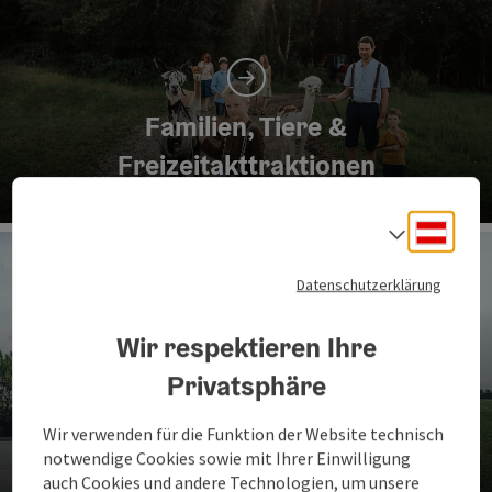
Familien, Tiere &
Freizeitakttraktionen
Co
Deuts
Sprach
Datenschutzerklärung
Wir respektieren Ihre
Privatsphäre
Handwerk, Technik, Industrie &
Wir verwenden für die Funktion der Website technisch
Erlebnisbetriebe
notwendige Cookies sowie mit Ihrer Einwilligung
auch Cookies und andere Technologien, um unsere