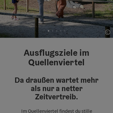
Co
Element 1 von 5
Ausflugsziele im
Quellenviertel
Da draußen wartet mehr
als nur a netter
Zeitvertreib.
Im Quellenviertel findest du stille