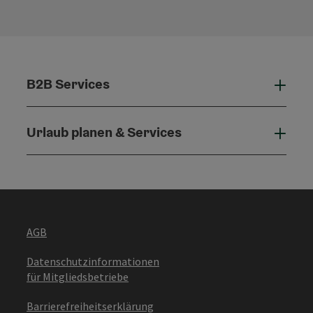
B2B Services
B2B 
Urlaub planen & Services
Urla
AGB
Datenschutzinformationen
für Mitgliedsbetriebe
Barrierefreiheitserklärung