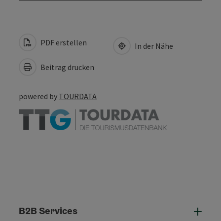
PDF erstellen
In der Nähe
Beitrag drucken
powered by
TOURDATA
B2B Services
B2B 