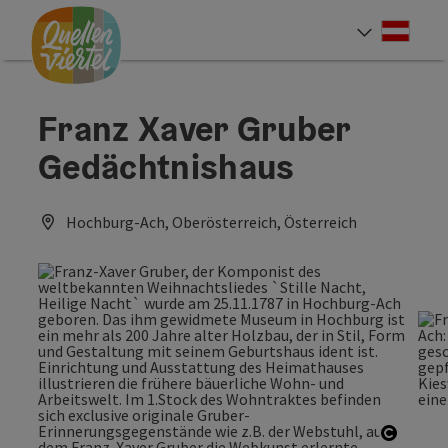
Accesskey
Accesskey
Accesskey
Zum Inhalt
Zur Navigation
Zum Seitenanfang
[0]
[1]
[2]
Deut
Sprach
Franz Xaver Gruber
Gedächtnishaus
Hochburg-Ach, Oberösterreich, Österreich