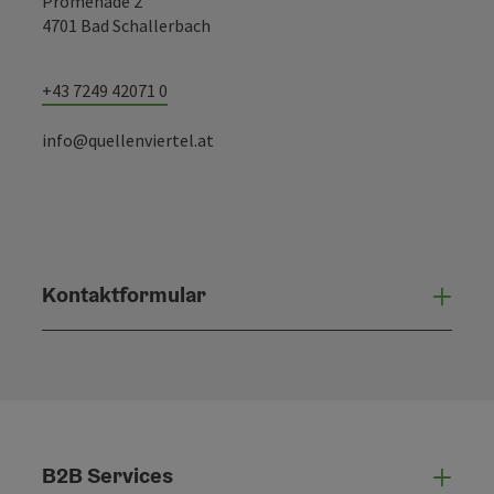
Promenade 2
4701 Bad Schallerbach
+43 7249 42071 0
info@quellenviertel.at
Kontaktformular
Konta
B2B Services
B2B 