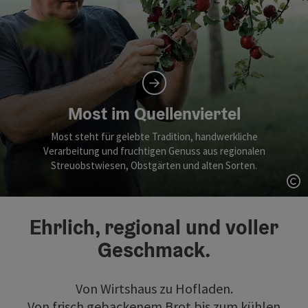
Most im Quellenviertel
Most steht für gelebte Tradition, handwerkliche
Verarbeitung und fruchtigen Genuss aus regionalen
Streuobstwiesen, Obstgärten und alten Sorten.
Co
Ehrlich, regional und voller
Geschmack.
Von Wirtshaus zu Hofladen.
Von frisch gebackenem Brot bis zum kühlen