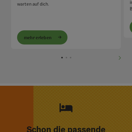
i
warten auf dich.
B
mehr erleben
nächs
Schon die passende