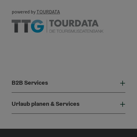
powered by
TOURDATA
B2B Services
B2B 
Urlaub planen & Services
Urla