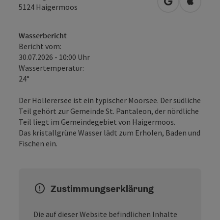
in Google Map
in Apple
5124
Haigermoos
Wasserbericht
Bericht vom:
30.07.2026 - 10:00 Uhr
Wassertemperatur:
24°
Der Höllerersee ist ein typischer Moorsee. Der südliche
Teil gehört zur Gemeinde St. Pantaleon, der nördliche
Teil liegt im Gemeindegebiet von Haigermoos.
Das kristallgrüne Wasser lädt zum Erholen, Baden und
Fischen ein.
Zustimmungserklärung
Die auf dieser Website befindlichen Inhalte