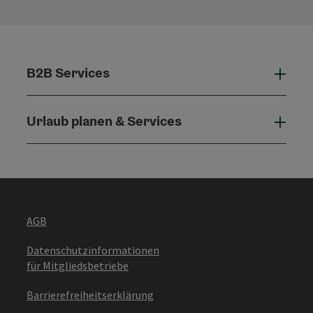
B2B Services
B2B 
Urlaub planen & Services
Urla
AGB
Datenschutzinformationen
für Mitgliedsbetriebe
Barrierefreiheitserklärung