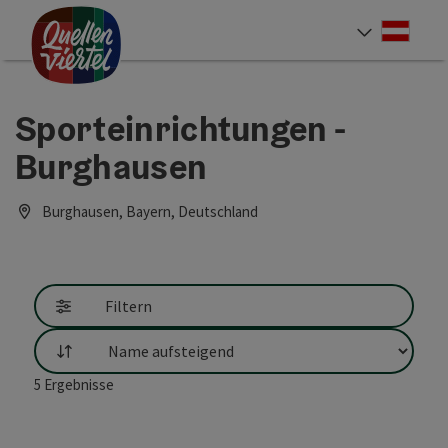
Accesskey
Accesskey
Accesskey
Zum Inhalt
Zur Navigation
Zum Seitenanfang
[0]
[1]
[2]
Deut
Sprach
Sporteinrichtungen -
Burghausen
Burghausen, Bayern, Deutschland
Filtern
Sortierung
5
Ergebnisse