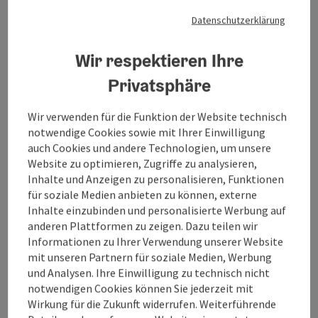
Datenschutzerklärung
Wir respektieren Ihre
Privatsphäre
Wacker-Freibad
Wir verwenden für die Funktion der Website technisch
notwendige Cookies sowie mit Ihrer Einwilligung
Einen großen Freizeitspaß im Sommer bietet das Wacker-
auch Cookies und andere Technologien, um unsere
Freibad.
Website zu optimieren, Zugriffe zu analysieren,
Inhalte und Anzeigen zu personalisieren, Funktionen
Burghausen
für soziale Medien anbieten zu können, externe
Öffnungszeiten
Montag geöffnet
Dienstag geöffnet
Mittwoch geöffnet
Donnerstag geöffnet
Freitag geöffnet
Samstag geöffnet
Sonntag geöffnet
Feiertag geöffnet
MO
DI
MI
DO
FR
SA
SO
FE
Inhalte einzubinden und personalisierte Werbung auf
anderen Plattformen zu zeigen. Dazu teilen wir
Informationen zu Ihrer Verwendung unserer Website
mit unseren Partnern für soziale Medien, Werbung
und Analysen. Ihre Einwilligung zu technisch nicht
notwendigen Cookies können Sie jederzeit mit
Wirkung für die Zukunft widerrufen. Weiterführende
Copyrig