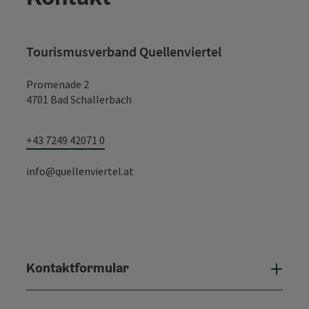
Tourismusverband Quellenviertel
Promenade 2
4701 Bad Schallerbach
+43 7249 42071 0
info@quellenviertel.at
Kontaktformular
Konta