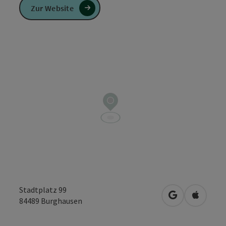
Zur Website
Stadtplatz 99
in Google Map
in Apple
84489
Burghausen