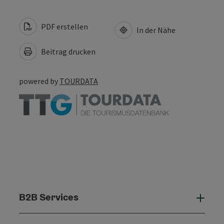
PDF erstellen
In der Nähe
Beitrag drucken
powered by
TOURDATA
B2B Services
B2B 