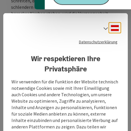
schreiten, durch die verwinkelten Gassen der Altstadt
schlendern oder unter beeindruckenden Fresken
barocker Kirchen stehen, wird die Vergangenheit
lebendig und Geschichte greifbar: In originalgetreuen
Gewandungen erwecken die Burghauser Gästeführer
Deuts
Sprach
Geschichte und Geschichten genau dort zum Leben,
wo sie einst geschrieben wurden – spannend,
Datenschutzerklärung
unterhaltsam und anschaulich.
Ob klassische Burgführung, spezielle Themenführung
Wir respektieren Ihre
oder spielerisch gestaltete Kinderführung – das
Privatsphäre
Angebot ist vielseitig und bietet für jede Zielgruppe
das passende Erlebnis. Von Mitte März bis Anfang
November finden an den Wochenenden und in den
Wir verwenden für die Funktion der Website technisch
Sommermonaten ...
notwendige Cookies sowie mit Ihrer Einwilligung
auch Cookies und andere Technologien, um unsere
Beschreibung vollständig anzeigen
Website zu optimieren, Zugriffe zu analysieren,
Inhalte und Anzeigen zu personalisieren, Funktionen
für soziale Medien anbieten zu können, externe
Inhalte einzubinden und personalisierte Werbung auf
anderen Plattformen zu zeigen. Dazu teilen wir