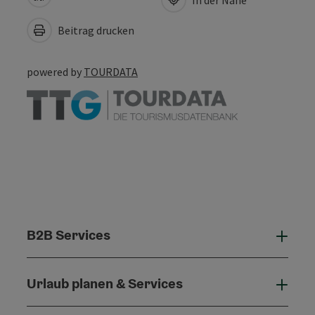
Beitrag drucken
powered by
TOURDATA
B2B Services
B2B 
Urlaub planen & Services
Urla