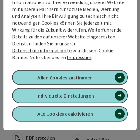
Kontakt
Informationen zu Ihrer Verwendung unserer Website
mit unseren Partnern für soziale Medien, Werbung
und Analysen. Ihre Einwilligung zu technisch nicht
Öffnungszeiten
notwendigen Cookies können Sie jederzeit mit
Wirkung für die Zukunft widerrufen. Weiterführende
Details zu den auf unserer Website eingesetzten
Anreise/Lage
Diensten finden Sie in unserer
Datenschutzinformation
bzw. in diesem Cookie
Banner.
Mehr über uns im
Impressum
.
Ausstattung
Allen Cookies zustimmen
Eignung
Individuelle Einstellungen
Barrierefreiheit
Alle Cookies deaktivieren
PDF erstellen
In der Nähe