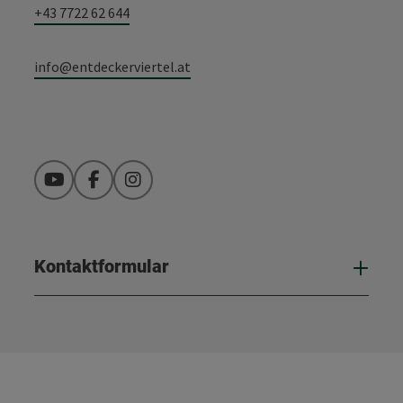
+43 7722 62 644
info@entdeckerviertel.at
YouTube
Facebook
Instagram
Kontaktformular
Kont