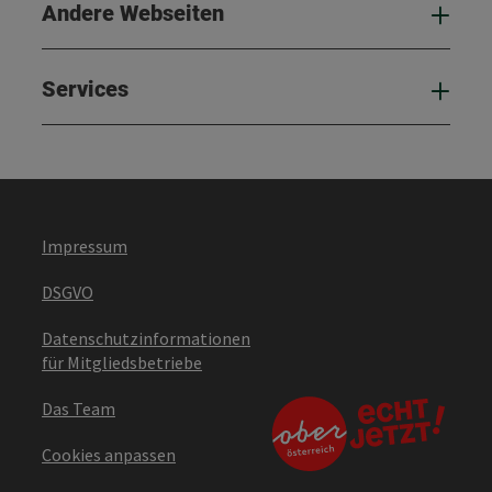
Andere Webseiten
And
Services
Serv
Impressum
DSGVO
Datenschutzinformationen
für Mitgliedsbetriebe
Das Team
Cookies anpassen