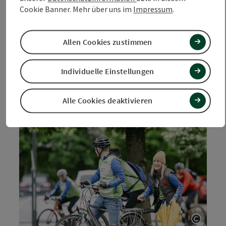
10 Freikarten Strandbad Höllerersee
Cookie Banner. Mehr über uns im
Impressum
.
10er Block Strandbad Ibmersee
10er Block Strandbad Ibmersee
Geschenks
Gutschein Eiscafé Kreuzeder
Allen Cookies zustimmen
Mehrere Fahrradtaschen
Mehrere Picknickrücksäcke
Individuelle Einstellungen
Impressionen von 2025
Alle Cookies deaktivieren