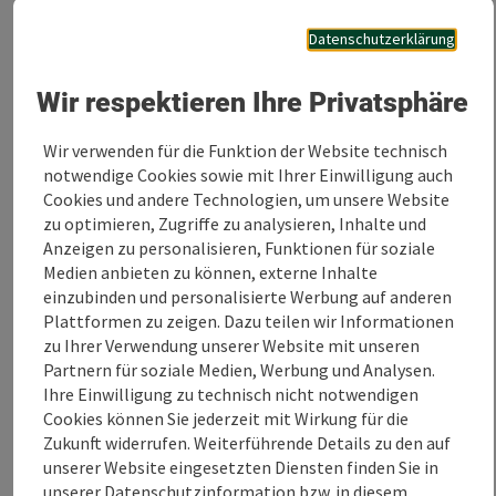
Datenschutzerklärung
Die Gewinnspiel Preise
Der Hauptgewinn:
Wir respektieren Ihre Privatsphäre
Wellness Tag im
Landhotel Moorhof
mit Bierbad und
Wir verwenden für die Funktion der Website technisch
4-Gang Abendmenü inkl. Bierverkostung
notwendige Cookies sowie mit Ihrer Einwilligung auch
Weitere Gewinne:
Cookies und andere Technologien, um unsere Website
zu optimieren, Zugriffe zu analysieren, Inhalte und
Eintritt für 2 Personen
in das
Spa Resort Therme
Anzeigen zu personalisieren, Funktionen für soziale
Geinberg
Medien anbieten zu können, externe Inhalte
3x Fahrrad Check-Up
durch das Team von
einzubinden und personalisierte Werbung auf anderen
Kichberg Bikes
Plattformen zu zeigen. Dazu teilen wir Informationen
Buch “Alte Geschichten und Sagen”
von der
zu Ihrer Verwendung unserer Website mit unseren
Gemeinde Lochen
Partnern für soziale Medien, Werbung und Analysen.
10er Block
Erwachsene für das
Strandbad
Ihre Einwilligung zu technisch nicht notwendigen
Holzöstersee
Cookies können Sie jederzeit mit Wirkung für die
Bauerngolf
für 10 Personen in Franking
Zukunft widerrufen. Weiterführende Details zu den auf
Saisonkarte
für das
Freibad Perwang am
unserer Website eingesetzten Diensten finden Sie in
Grabensee
unserer
Datenschutzinformation
bzw. in diesem