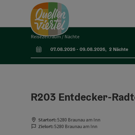
Accesskey
Accesskey
Accesskey
Zum Inhalt
Zur Navigation
Zum Seitenanfang
[0]
[1]
[2]
Reisezeitraum / Nächte
07.08.2026
-
09.08.2026
,
2
Nächte
An- und Abreisefelder
R203 Entdecker-Radto
Startort:
5280 Braunau am Inn
Zielort:
5280 Braunau am Inn