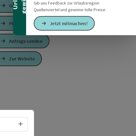
Gib uns Feedback zur Urlaubsregion
GPS Daten downloaden
Quellenviertel und gewinne tolle Preise.
PDF erstellen
Jetzt mitmachen!
Anfrage senden
s öffnen
 Maps öffnen
Zur Website
Sprachwahl - Menü öffnen