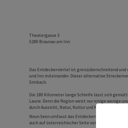
Theatergasse 3
5280
Braunau am Inn
Das Entdeckerviertel ist grenzüberschreitend und
und Inn miteinander. Dieser alternative Streckenv
Simbach.
Die 180 Kilometer lange Schleife lässt sich gemütli
Laune. Denn die Region weist nur einige wenige un
durch Aussicht, Natur, Kultur und Kulinarik gepräg
Neun Seen umfasst das Entdeckerviertel! Diese Tou
auch auf österreichischer Seite vorbei. Dabei bietet