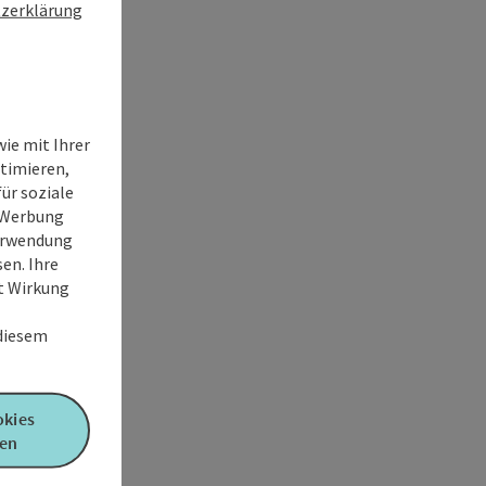
zerklärung
ie mit Ihrer
timieren,
ür soziale
e Werbung
Verwendung
en. Ihre
it Wirkung
 diesem
okies
en