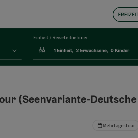
FREIZEI
Einheit / Reiseteilnehmer
1
Einheit
,
2
Erwachsene
,
0
Kinder
Einheitenanzahl und Personenfelder
ur (Seenvariante-Deutsche 
Mehrtagestour