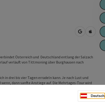
in Google Map
in Apple
 verbindet Österreich und Deutschland entlang der Salzach
erlauf verläuft von Tittmoning über Burghausen nach
ch in drei bis vier Tagen erradeln kann. Je nach Lust und
d wenn, dann sanfte Anstiege auf. Die Mehrtages-Tour wird
t.
r führt an allen Seen und Mooren sowohl auf deutscher als
Deutsch
 sie wunderschöne Einblicke in die Natur. An ...