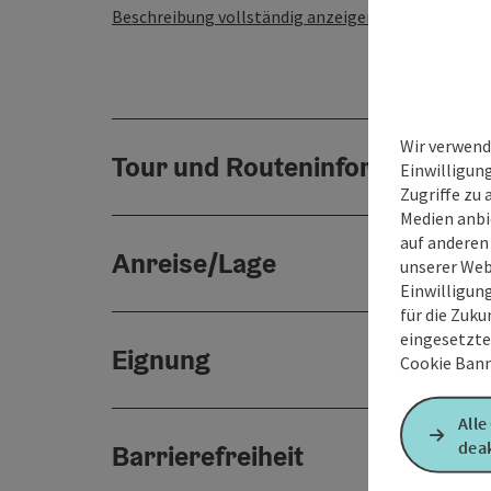
Beschreibung vollständig anzeigen
Wir verwend
Tour und Routeninformationen
Einwilligun
Zugriffe zu 
Medien anbi
auf anderen
Anreise/Lage
unserer Web
Einwilligun
für die Zuku
eingesetzte
Eignung
Cookie Bann
Alle
deak
Barrierefreiheit