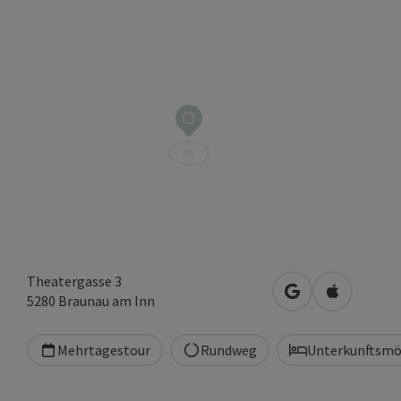
Theatergasse 3
in Google Maps 
in Apple M
5280
Braunau am Inn
Mehrtagestour
Rundweg
Unterkunftsmö