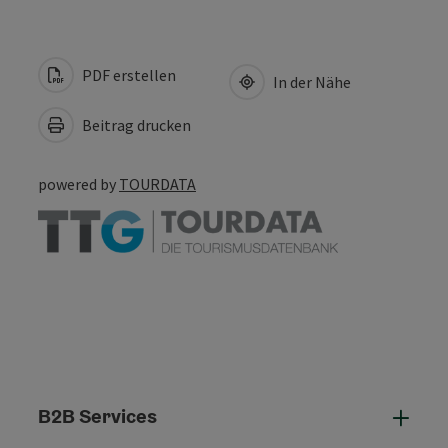
PDF erstellen
In der Nähe
Beitrag drucken
powered by
TOURDATA
B2B Services
B2B 