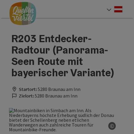
Accesskey
Accesskey
Accesskey
Zum Inhalt
Zur Navigation
Zum Seitenanfang
[0]
[1]
[2]
Deut
Sprach
R203 Entdecker-
Radtour (Panorama-
Seen Route mit
bayerischer Variante)
Startort:
5280 Braunau am Inn
Zielort:
5280 Braunau am Inn
©
Copyrigh