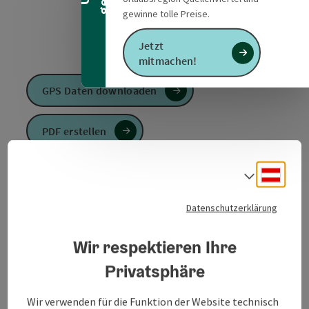
gewinne tolle Preise.
Jetzt
mitmachen!
GPS Daten downloaden
PDF erstellen
Anfrage senden
Deuts
Sprach
Datenschutzerklärung
Zur Website
Wir respektieren Ihre
Genussradtour - Radeln mit Einkehren verbinden
Privatsphäre
Die "InnWirtler" Gastronomen entlang der Route
Wir verwenden für die Funktion der Website technisch
sorgen für kulinarische Genüsse und ausreichend