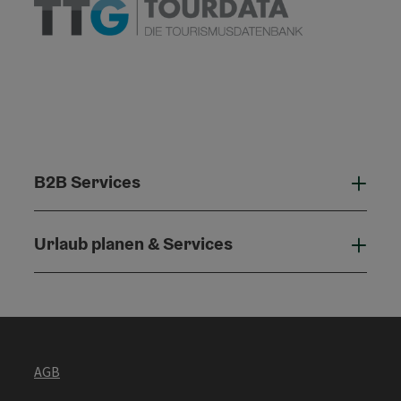
B2B Services
B2B 
Urlaub planen & Services
Urla
AGB