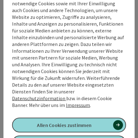
notwendige Cookies sowie mit Ihrer Einwilligung
Rastmöglichkeiten. Großteils ist das Gelände leicht
auch Cookies und andere Technologien, um unsere
hügeleig, einige Steigungen werden dafür mit
Website zu optimieren, Zugriffe zu analysieren,
wunderschönen Aussichtspunkten belohnt.
Inhalte und Anzeigen zu personalisieren, Funktionen
für soziale Medien anbieten zu können, externe
Die Strecke kann auch in 2 Teilen als Braunauer Runde
Inhalte einzubinden und personalisierte Werbung auf
(40km) und Mattighofener Runde (58 km) gefahren
anderen Plattformen zu zeigen. Dazu teilen wir
werden, da auch zwischen Neukirchen und Uttendorf
Informationen zu Ihrer Verwendung unserer Website
eine beschilderte Verbindungsstrecke besteht!
mit unseren Partnern für soziale Medien, Werbung
und Analysen. Ihre Einwilligung zu technisch nicht
notwendigen Cookies können Sie jederzeit mit
Wirkung für die Zukunft widerrufen. Weiterführende
Details zu den auf unserer Website eingesetzten
Diensten finden Sie in unserer
Datenschutzinformation
bzw. in diesem Cookie
Tour und Routeninformationen
Banner.
Mehr über uns im
Impressum
.
Anreise/Lage
Allen Cookies zustimmen