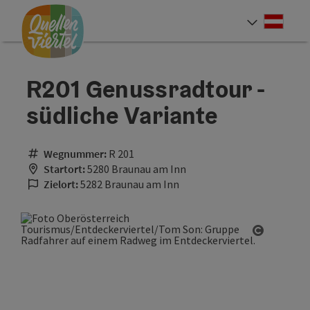
Accesskey
Accesskey
Accesskey
Zum Inhalt
Zur Navigation
Zum Seitenanfang
[0]
[1]
[2]
Deut
Sprach
R201 Genussradtour -
südliche Variante
Wegnummer:
R 201
Startort:
5280 Braunau am Inn
Zielort:
5282 Braunau am Inn
Copyrigh