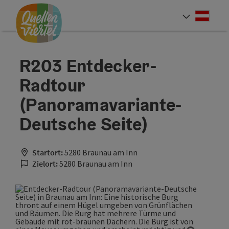
Accesskey
Accesskey
Accesskey
Zum Inhalt
Zur Navigation
Zum Seitenanfang
[0]
[1]
[2]
Deut
Sprach
R203 Entdecker-
Radtour
(Panoramavariante-
Deutsche Seite)
Startort:
5280 Braunau am Inn
Zielort:
5280 Braunau am Inn