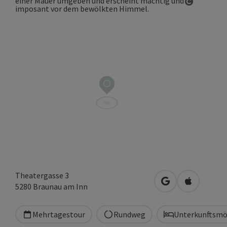
Copyrigh
Theatergasse 3
in Google Maps 
in Apple M
5280
Braunau am Inn
Mehrtagestour
Rundweg
Unterkunftsmö