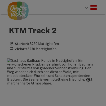
Accesskey
Accesskey
Accesskey
Zum Inhalt
Zur Navigation
Zum Seitenanfang
[0]
[1]
[2]
Deut
Sprach
KTM Track 2
Startort:
5230 Mattighofen
Zielort:
5230 Mattighofen
Copyrigh