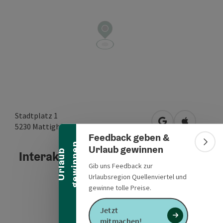
Banner einklappen
Stadtplatz 1
in Google Maps 
in Apple M
5230
Mattighofen
Feedback geben &
n
Bann
Urlaub gewinnen
U
r
l
a
u
b
g
e
w
i
n
n
e
Interaktives Höhenprofil
Gib uns Feedback zur
Urlaubsregion Quellenviertel und
gewinne tolle Preise.
Jetzt
mitmachen!