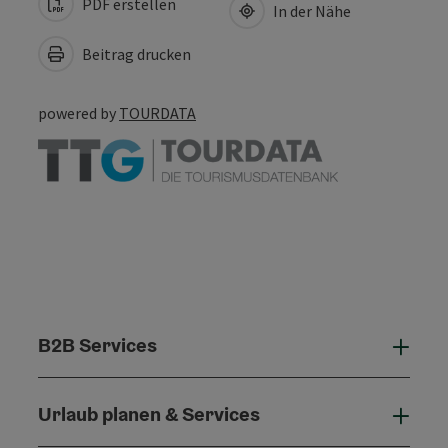
PDF erstellen
In der Nähe
Beitrag drucken
powered by
TOURDATA
B2B Services
B2B 
Urlaub planen & Services
Urla