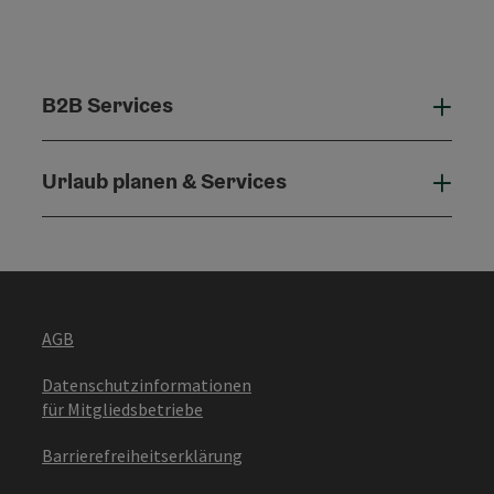
B2B Services
B2B 
Urlaub planen & Services
Urla
AGB
Datenschutzinformationen
für Mitgliedsbetriebe
Barrierefreiheitserklärung