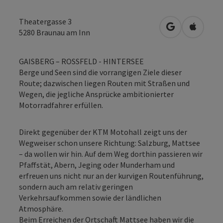
Theatergasse 3
in Google Map
in Apple
5280
Braunau am Inn
GAISBERG – ROSSFELD - HINTERSEE
Berge und Seen sind die vorrangigen Ziele dieser
Route; dazwischen liegen Routen mit Straßen und
Wegen, die jegliche Ansprücke ambitionierter
Motorradfahrer erfüllen.
Direkt gegenüber der KTM Motohall zeigt uns der
Wegweiser schon unsere Richtung: Salzburg, Mattsee
– da wollen wir hin. Auf dem Weg dorthin passieren wir
Pfaffstät, Abern, Jeging oder Munderham und
erfreuen uns nicht nur an der kurvigen Routenführung,
sondern auch am relativ geringen
Verkehrsaufkommen sowie der ländlichen
Atmosphäre.
Beim Erreichen der Ortschaft Mattsee haben wir die