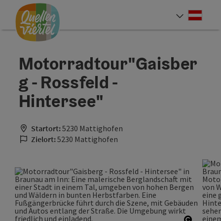
Accesskey
Accesskey
Accesskey
Zum Inhalt
Zur Navigation
Zum Seitenanfang
[0]
[1]
[2]
Deut
Sprach
Motorradtour"Gaisber
g - Rossfeld -
Hintersee"
Startort:
5230 Mattighofen
Zielort:
5230 Mattighofen