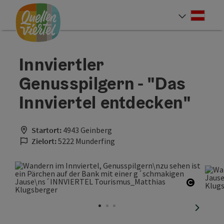
Accesskey
Accesskey
Accesskey
Zum Inhalt
Zur Navigation
Zum Seitenanfang
[0]
[1]
[2]
Deut
Sprach
Innviertler
Genusspilgern - "Das
Innviertel entdecken"
Startort:
4943 Geinberg
Zielort:
5222 Munderfing
Copyrig
nächste