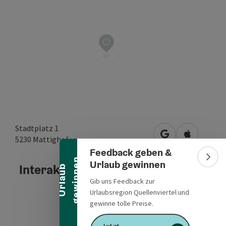
Banner einklappen
Stadtplatz 1
in Google Maps 
in Apple M
5230
Mattighofen
Feedback geben &
n
Bann
Urlaub gewinnen
Interaktives Höhenprofil
U
r
l
a
u
b
g
e
w
i
n
n
e
Gib uns Feedback zur
Urlaubsregion Quellenviertel und
gewinne tolle Preise.