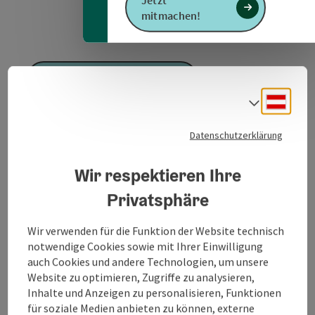
Jetzt
mitmachen!
GPS Daten downloaden
Deuts
Sprach
PDF erstellen
Datenschutzerklärung
Anfrage senden
Wir respektieren Ihre
Privatsphäre
Zur Website
Wir verwenden für die Funktion der Website technisch
notwendige Cookies sowie mit Ihrer Einwilligung
Dieser Weg dient als Bindeglied zwischen den
auch Cookies und andere Technologien, um unsere
Radwegen, welche rechts und links von Mattighofen
Website zu optimieren, Zugriffe zu analysieren,
verlaufen und führt direkt durch das Stadtzentrum von
Inhalte und Anzeigen zu personalisieren, Funktionen
Mattighofen.
für soziale Medien anbieten zu können, externe