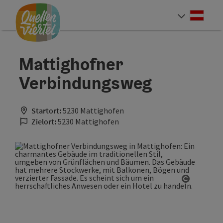
Accesskey
Accesskey
Accesskey
Zum Inhalt
Zur Navigation
Zum Seitenanfang
[0]
[1]
[2]
Deut
Sprach
Mattighofner
Verbindungsweg
Startort:
5230 Mattighofen
Zielort:
5230 Mattighofen
Copyrigh