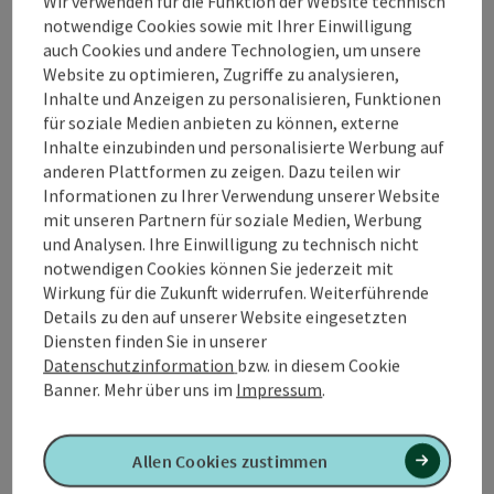
Wir verwenden für die Funktion der Website technisch
hundert Meter ortsauswärts, vorbei am Dorf­brunnen.
notwendige Cookies sowie mit Ihrer Einwilligung
Beim Ortsende biegt man links ab auf einen Güterweg
auch Cookies und andere Technologien, um unsere
(auch Via-Nova-Pilgerweg). Nach ca. einem halben
Website zu optimieren, Zugriffe zu analysieren,
Kilometer erreicht man den “Brackwald“.
Inhalte und Anzeigen zu personalisieren, Funktionen
Interessierte können hier inne­halten und am
für soziale Medien anbieten zu können, externe
Waldrand entlang Kunstwerke und Holzskulpturen -
Inhalte einzubinden und personalisierte Werbung auf
geschaffen vom früheren Altbauern Georg Felber vom
anderen Plattformen zu zeigen. Dazu teilen wir
Anthalergut - besichtigen. Außerdem kann man bei
Informationen zu Ihrer Verwendung unserer Website
guter Fernsicht von hier einen ...
mit unseren Partnern für soziale Medien, Werbung
und Analysen. Ihre Einwilligung zu technisch nicht
Beschreibung vollständig anzeigen
notwendigen Cookies können Sie jederzeit mit
Wirkung für die Zukunft widerrufen. Weiterführende
Details zu den auf unserer Website eingesetzten
Diensten finden Sie in unserer
Datenschutzinformation
bzw. in diesem Cookie
Tour und Routeninformationen
Banner.
Mehr über uns im
Impressum
.
Anreise/Lage
Allen Cookies zustimmen