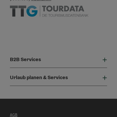
B2B Services
B2B 
Urlaub planen & Services
Urla
AGB