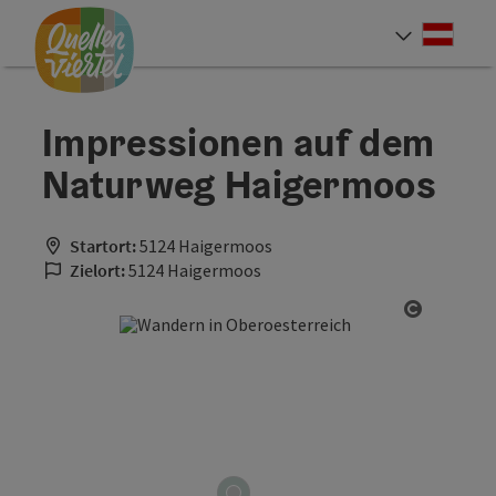
Accesskey
Accesskey
Accesskey
Zum Inhalt
Zur Navigation
Zum Seitenanfang
[0]
[1]
[2]
Deut
Sprach
Impressionen auf dem
Naturweg Haigermoos
Startort:
5124 Haigermoos
Zielort:
5124 Haigermoos
Copyrigh