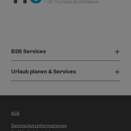
B2B Services
B2B 
Urlaub planen & Services
Urla
AGB
Datenschutzinformationen