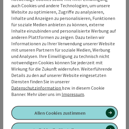
sind eingezeichnet aber nicht markiert.
auch Cookies und andere Technologien, um unsere
L3 XBIONIC RUNDE - leichtMarkierung: violettLänge:
Website zu optimieren, Zugriffe zu analysieren,
3,0 km Gesamtanstieg: 90 hmBei knappem Zeitbudget
Inhalte und Anzeigen zu personalisieren, Funktionen
und für einen kurzen Morgenlauf ist die violette X-
für soziale Medien anbieten zu können, externe
Bionic Runde bestens geeignet. Mit einem leichten
Inhalte einzubinden und personalisierte Werbung auf
Anstieg auf Naturuntergrund, teilweise durch
anderen Plattformen zu zeigen. Dazu teilen wir
Waldgebiet, geht es zur Heimkehrerkapelle, von dort
Informationen zu Ihrer Verwendung unserer Website
nach Flörplain und sanft bergab zurück zum
mit unseren Partnern für soziale Medien, Werbung
Ausgangspunkt.
und Analysen. Ihre Einwilligung zu technisch nicht
notwendigen Cookies können Sie jederzeit mit
Wirkung für die Zukunft widerrufen. Weiterführende
Details zu den auf unserer Website eingesetzten
Diensten finden Sie in unserer
Tour und Routeninformationen
Datenschutzinformation
bzw. in diesem Cookie
Banner.
Mehr über uns im
Impressum
.
Anreise/Lage
Allen Cookies zustimmen
Eignung