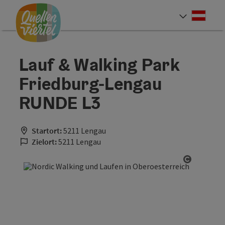
Accesskey
Accesskey
Accesskey
Zum Inhalt
Zur Navigation
Zum Seitenanfang
[0]
[1]
[2]
Deut
Sprach
Lauf & Walking Park
Friedburg-Lengau
RUNDE L3
Startort:
5211 Lengau
Zielort:
5211 Lengau
Copyrigh