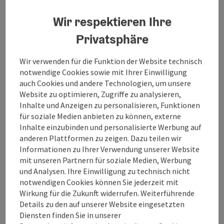
Wiedereinsteiger, zuerst zum Inn, dann entlang der
Wir respektieren Ihre
Enknach und am Damm auf festem Schottergrund.
Weiter auf Waldboden durch das städtische Augut und
Privatsphäre
dem Baumlehrpfad entlang, vorbei an den
Schrebergärten auf Asphalt und über den Damm
Wir verwenden für die Funktion der Website technisch
wieder zurück zur Starttafel.
notwendige Cookies sowie mit Ihrer Einwilligung
auch Cookies und andere Technologien, um unsere
Website zu optimieren, Zugriffe zu analysieren,
Wählen Sie aus 8 verschiedenen Nordic Walking und
Inhalte und Anzeigen zu personalisieren, Funktionen
Laufstrecken, die zwischen 2,5 km und ca. 10 km lang
für soziale Medien anbieten zu können, externe
sind und sich beliebig miteinander kombinieren
Inhalte einzubinden und personalisierte Werbung auf
lassen. So kommen auch ambitionierte Läufer in den
anderen Plattformen zu zeigen. Dazu teilen wir
vollen Genuss. Ihrem "grenzüberschreitenden" Laufen
Informationen zu Ihrer Verwendung unserer Website
steht auch nichts mehr im Weg, ...
mit unseren Partnern für soziale Medien, Werbung
Beschreibung vollständig anzeigen
und Analysen. Ihre Einwilligung zu technisch nicht
notwendigen Cookies können Sie jederzeit mit
Wirkung für die Zukunft widerrufen. Weiterführende
Details zu den auf unserer Website eingesetzten
Diensten finden Sie in unserer