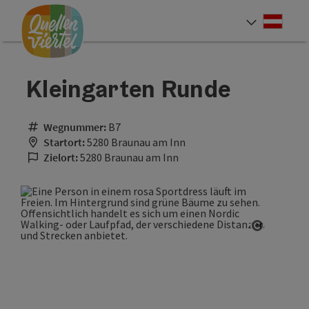
Accesskey
Accesskey
Accesskey
Zum Inhalt
Zur Navigation
Zum Seitenanfang
[0]
[1]
[2]
Deut
Sprach
Kleingarten Runde
Wegnummer:
B7
Startort:
5280 Braunau am Inn
Zielort:
5280 Braunau am Inn
Copyrigh