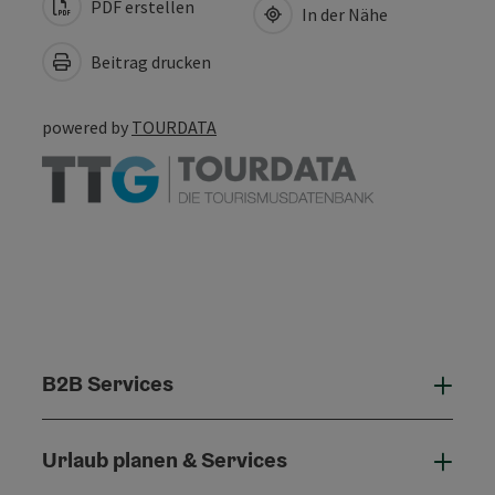
PDF erstellen
In der Nähe
Beitrag drucken
powered by
TOURDATA
B2B Services
B2B 
Urlaub planen & Services
Urla