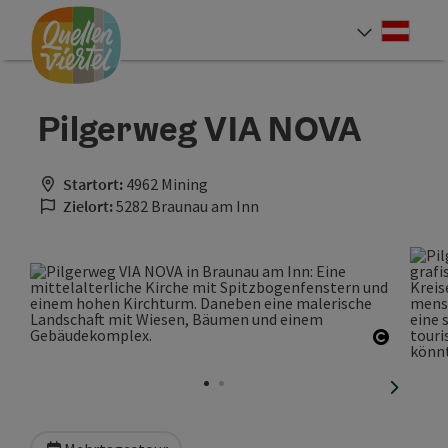
Accesskey
Accesskey
Accesskey
Zum Inhalt
Zur Navigation
Zum Seitenanfang
[0]
[1]
[2]
Deut
Sprach
Pilgerweg VIA NOVA
Startort:
4962 Mining
Zielort:
5282 Braunau am Inn
Copyrig
nächste