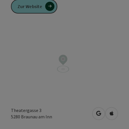
Zur Website
Theatergasse 3
in Google Map
in Apple
5280
Braunau am Inn