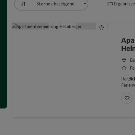
373
Ergebnisse
Sortierung
 die Liste stehen Filter zur Verfügung mit denen die Auswahl v
Apa
Hel
Bu
Fe
Herzlic
Ferien
Geschä
Wärme,
W-
Aufenth
oberba
en