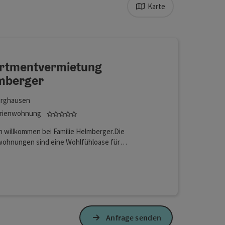
Karte
erfeinert werden kann. Die Ergebnisse in der Liste werden durc
rtmentvermietung
mberger
rghausen
5 Sterne - geprüfter und ausgezeichneter Beh
rienwohnung
h willkommen bei Familie Helmberger.Die
wohnungen sind eine Wohlfühloase für
ftsreisende, Urlauber und GenießerCharm,
 Ausstrahlung und viele Pflanzen machen Ihren
Lan (kostenlos)
alt zu einem einzigartigem Erlebnis im
yrischen Burghausen.
Anfrage senden