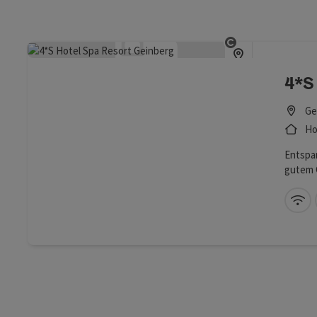
Copyright öf
4*S
Ge
Ho
Entspan
gutem 
Gästen 
einen k
W-
Wellnes
im Spa 
die Par
Geborge
ausgest
Zimmern
Terrass