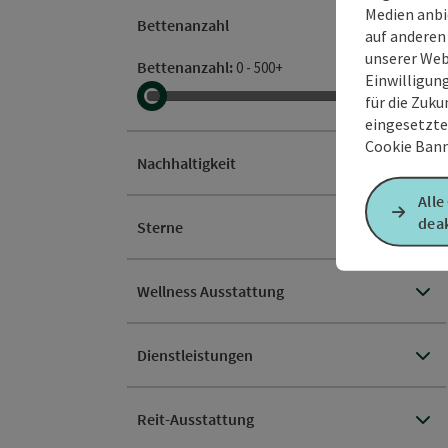
Medien anbi
Bettenanzahl
auf anderen
unserer Web
Bettenanzahl
:
0
-
500+
Einwilligun
für die Zuku
eingesetzte
Cookie Bann
Nachhaltigkeit
Alle
deak
Sterne
Wellness Ausstattung
Dienstleistungen
Reit-Ausstattung