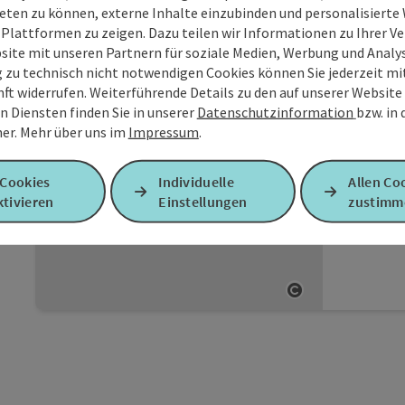
Kosten
eten zu können, externe Inhalte einzubinden und personalisiert
Bogens
 Plattformen zu zeigen. Dazu teilen wir Informationen zu Ihrer 
stellen
site mit unseren Partnern für soziale Medien, Werbung und Analys
die Um
Der
g zu technisch nicht notwendigen Cookies können Sie jederzeit m
Restau
nft widerrufen. Weiterführende Details zu den auf unserer Website
interna
Ri
n Diensten finden Sie in unserer
Datenschutzinformation
bzw. in
Semina
er.
Mehr über uns im
Impressum
.
Ho
erfolg
Sie ein
Direkt 
PATRIX 
 Cookies
Individuelle
Allen Co
ruhig g
Gastgeb
tivieren
Einstellungen
zustimm
ideale 
Urlaub:
W-
Willkom
Kaiser
Innkrei
Copyright öf
Ladesta
jeden 
Semina
eigene
Intern
Check i