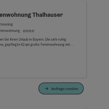
ienwohnung Thalhauser
ttmoning
4 Sterne - geprüfter und ausgezeichneter Beher
rienwohnung
n Sie Ihren Urlaub in Bayern. Die sehr ruhig
ne, gepflegte 62 qm große Ferienwohnung mit
e befindet sich unterhalb der Burg von
ning, kein Durchgangsverkehr und doch im
Lan (kostenlos)
tbereich. In unmittelbarer Nähe, der
schöne Ponlachpark mit Bächen und
fällen, eine Oase für Ruhe und Entspannung.
fnen
Anfrage senden