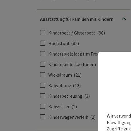
Ausstattung für Familien mit Kindern
Kinderbett / Gitterbett
(90)
Hochstuhl
(82)
Kinderspielplatz (im Freien)
(79)
Kinderspielecke (Innen)
(23)
Wickelraum
(21)
Babyphone
(12)
Kinderbetreuung
(3)
Babysitter
(2)
Wir verwend
Kinderwagenverleih
(2)
Einwilligun
Zugriffe zu 