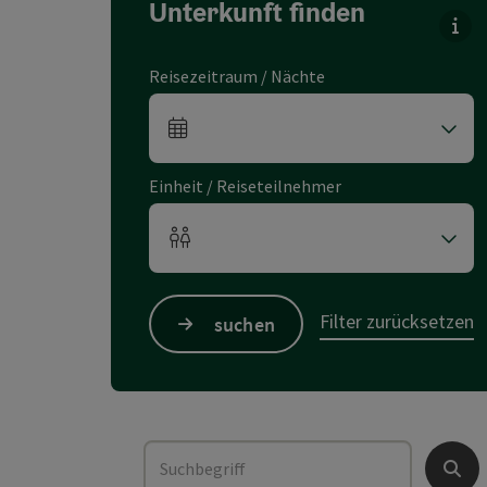
Unterkunft finden
Für
Reisezeitraum / Nächte
An- und Abreisefelder
Einheit / Reiseteilnehmer
Einheitenanzahl und Personenfelder
Filter zurücksetzen
suchen
Suchbegriff
Such