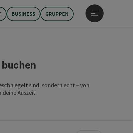
T
BUSINESS
GRUPPEN
Hauptmenü öffne
l buchen
schniegelt sind, sondern echt – von
 deine Auszeit.