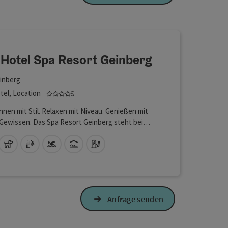
fnen
 Hotel Spa Resort Geinberg
inberg
4 Sterne Superior - geprüfter und ausgezeichn
tel, Location
nen mit Stil. Relaxen mit Niveau. Genießen mit
Gewissen. Das Spa Resort Geinberg steht bei
auf Platz Eins, die große Ansprüche stellen, aber
leinen CO2-Abdruck hinterlassen wollen.
Lan (kostenlos)
Haustiere erlaubt
Sauna
Swimmingpool
Hallenbad
Auto Ladestation
sen, urlauben und tagen Sie besser und grüner
Resort Geinberg.HotelZeit für das Ich, Zeit für
tnerschaft, Zeit für Entspannung und Zeit für
nheit im 4*S Hotel, mit 192 hochwertig
atteten und emissionsfrei klimatisierten
Anfrage senden
 - alle ausgestattet mit Balkon oder
e. Geschmackvolles InterieurSpezielle Zimmer für