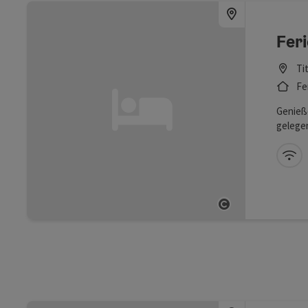
Fer
Ti
Fe
Genieße
gelege
Terrass
Tittmo
W-
Altstad
wunder
Wasser
Copyright öf