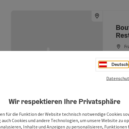
Bou
Rest
Fr
Ho
Deutsch
PATRIX 
Sommer
einen 
Datenschut
eine ku
W-
entfern
Copyright öf
eine Vi
Wir respektieren Ihre Privatsphäre
abwech
Sie di
Radfah
en für die Funktion der Website technisch notwendige Cookies sow
für ein
g auch Cookies und andere Technologien, um unsere Website zu op
kommen 
analysieren, Inhalte und Anzeigen zu personalisieren, Funktionen f