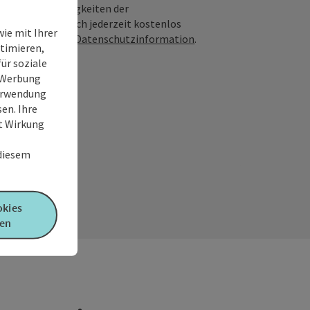
geboten und Neuigkeiten der
nwilligung kann ich jederzeit kostenlos
ie mit Ihrer
Infos in unserer
Datenschutzinformation
.
timieren,
ür soziale
e Werbung
Verwendung
en. Ihre
it Wirkung
 diesem
okies
en