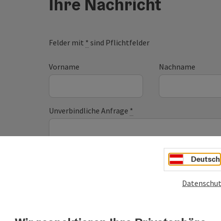
Ihre Nachricht
Felder mit
*
sind Pflichtfelder
Vorname
Nachname
Unverbindliche Anfrage
*
Deutsch
Zum Schutz vor Spam wird Google reCAPTCHA
personenbezogene Daten (z. B. die IP-Adresse
Datenschut
Absenden des Formulars werden die dafür erfor
ist eine Kontaktaufnahme jederzeit per E-Ma