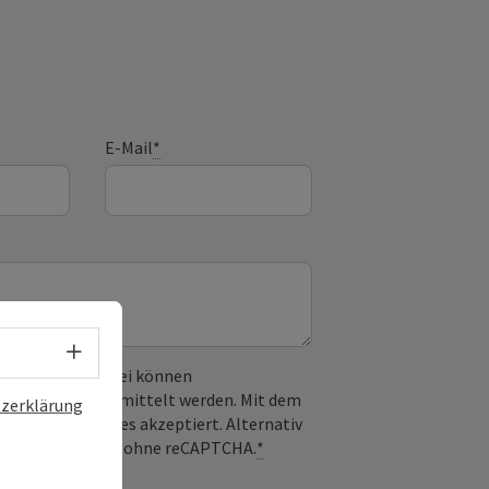
E-Mail
*
Sprachwahl - Menü öffnen
 verwendet. Dabei können
) an Google übermittelt werden. Mit dem
zerklärung
derlichen Cookies akzeptiert. Alternativ
il möglich – ganz ohne reCAPTCHA.
*