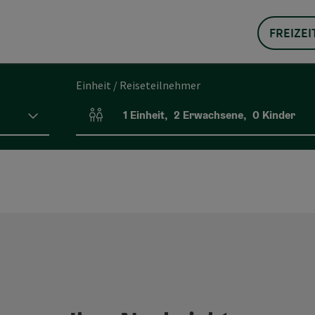
FREIZEI
Einheit / Reiseteilnehmer
1
Einheit
,
2
Erwachsene
,
0
Kinder
Einheitenanzahl und Personenfelder