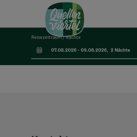
Accesskey
Accesskey
Accesskey
Zum Inhalt
Zur Navigation
Zum Seitenanfang
[0]
[1]
[2]
Reisezeitraum / Nächte
07.08.2026
-
09.08.2026
,
2
Nächte
An- und Abreisefelder