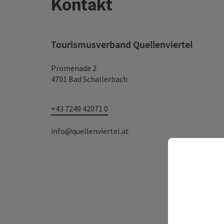
Kontakt
Tourismusverband Quellenviertel
Promenade 2
4701 Bad Schallerbach
+43 7249 42071 0
info@quellenviertel.at