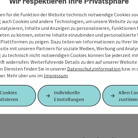
Wir respektieren Ihre Privatsphäre
Ja, ich möchte den Newsletter mit Infos zu An
Urlaubsregion Quellenviertel erhalten. Diese Ei
en für die Funktion der Website technisch notwendige Cookies sow
mit Wirkung für die Zukunft widerrufen. Weitere 
g auch Cookies und andere Technologien, um unsere Website zu op
analysieren, Inhalte und Anzeigen zu personalisieren, Funktionen f
eten zu können, externe Inhalte einzubinden und personalisiert
Senden
 Plattformen zu zeigen. Dazu teilen wir Informationen zu Ihrer 
site mit unseren Partnern für soziale Medien, Werbung und Analys
g zu technisch nicht notwendigen Cookies können Sie jederzeit m
nft widerrufen. Weiterführende Details zu den auf unserer Website
n Diensten finden Sie in unserer
Datenschutzinformation
bzw. in
er.
Mehr über uns im
Impressum
.
 Cookies
Individuelle
Allen Co
tivieren
Einstellungen
zustimm