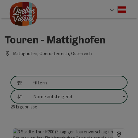
Accesskey
Accesskey
Accesskey
Zum Inhalt
Zur Navigation
Zum Seitenanfang
[0]
[1]
[2]
Deut
Sprach
Touren - Mattighofen
Mattighofen, Oberösterreich, Österreich
Filtern
Sortierung
26
Ergebnisse