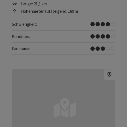
Länge: 21,1 km
Höhenmeter aufsteigend: 189 m
Schwer
Schwierigkeit:
Schwer
Kondition:
Einige Ausblicke
Panorama: