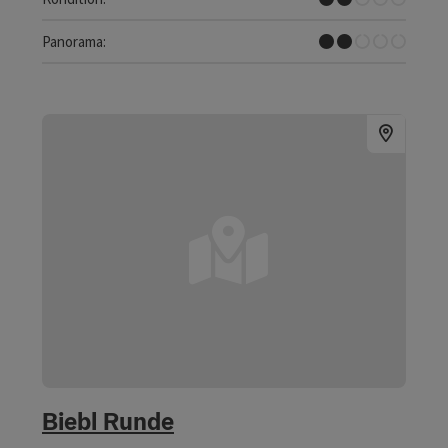
Einzelne Ausblicke
Panorama:
Biebl Runde