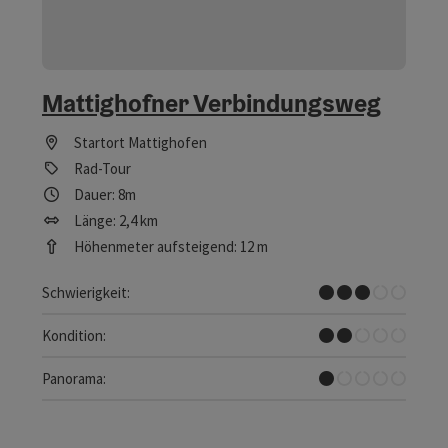
Mattighofner Verbindungsweg
Startort
Mattighofen
Rad-Tour
Dauer: 8m
Länge: 2,4 km
Höhenmeter aufsteigend: 12 m
Mittel
Schwierigkeit:
Leicht
Kondition:
Kaum Ausblicke
Panorama: