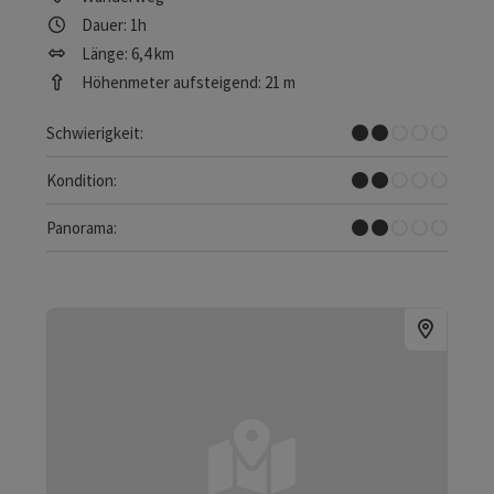
Dauer: 1h
Länge: 6,4 km
Höhenmeter aufsteigend: 21 m
Leicht
Schwierigkeit:
Leicht
Kondition:
Einzelne Ausblicke
Panorama: