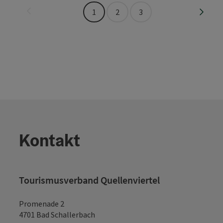
Seite zurück
Seite 
1
2
3
Kontakt
Tourismusverband Quellenviertel
Promenade 2
4701 Bad Schallerbach