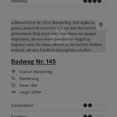
Tolles Panorama
Panorama:
Badweg Nr. 145
Startort
Munderfing
Wanderweg
Dauer: 42m
Länge: 2,9 km
Leicht
Schwierigkeit:
Leicht
Kondition: