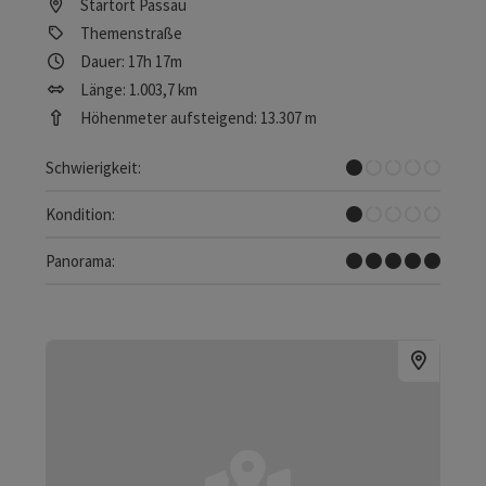
Startort
Passau
Themenstraße
Dauer: 17h 17m
Länge: 1.003,7 km
Höhenmeter aufsteigend: 13.307 m
Sehr leicht
Schwierigkeit:
Sehr leicht
Kondition:
Traumtour
Panorama: