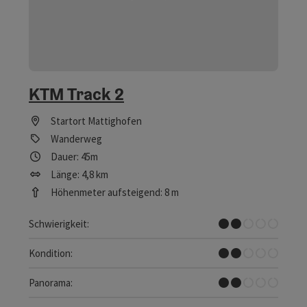
KTM Track 2
Startort
Mattighofen
Wanderweg
Dauer: 45m
Länge: 4,8 km
Höhenmeter aufsteigend: 8 m
Leicht
Schwierigkeit:
Leicht
Kondition:
Einzelne Ausblicke
Panorama: