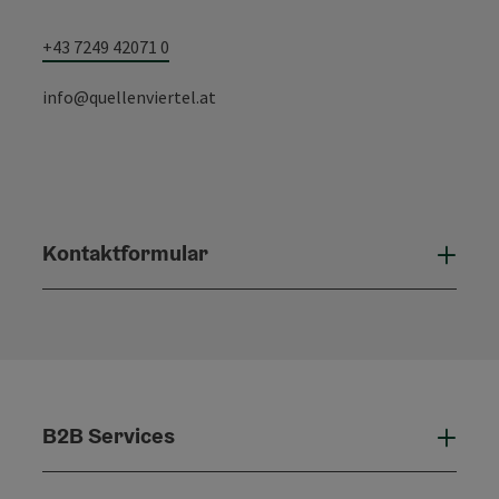
+43 7249 42071 0
info@quellenviertel.at
Kontaktformular
Konta
B2B Services
B2B 