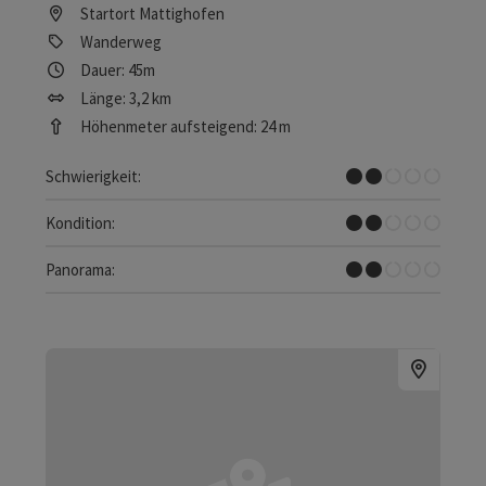
Startort
Mattighofen
Wanderweg
Dauer: 45m
Länge: 3,2 km
Höhenmeter aufsteigend: 24 m
Leicht
Schwierigkeit:
Leicht
Kondition:
Einzelne Ausblicke
Panorama: