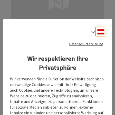
Deuts
Sprach
Gasthaus Badhaus Runde
Datenschutzerklärung
Startort
Mattighofen
Wir respektieren Ihre
Wanderweg
Privatsphäre
Dauer: 2h
Länge: 8,8 km
Wir verwenden für die Funktion der Website technisch
Höhenmeter aufsteigend: 136 m
notwendige Cookies sowie mit Ihrer Einwilligung
auch Cookies und andere Technologien, um unsere
Schwer
Schwierigkeit:
Website zu optimieren, Zugriffe zu analysieren,
Inhalte und Anzeigen zu personalisieren, Funktionen
Schwer
Kondition:
für soziale Medien anbieten zu können, externe
Inhalte einzubinden und personalisierte Werbung auf
Einzelne Ausblicke
Panorama: