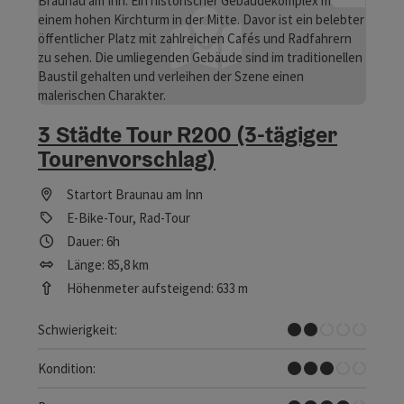
3 Städte Tour R200 (3-tägiger
Tourenvorschlag)
Startort
Braunau am Inn
E-Bike-Tour, Rad-Tour
Dauer: 6h
Länge: 85,8 km
Höhenmeter aufsteigend: 633 m
Leicht
Schwierigkeit:
Mittel
Kondition: