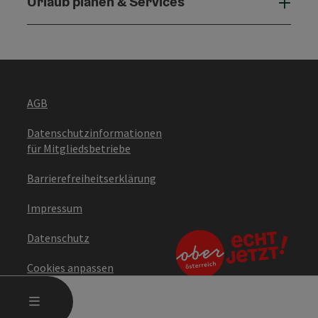
Urlaub planen & Services
Urla
AGB
Datenschutzinformationen
für Mitgliedsbetriebe
Barrierefreiheitserklärung
Impressum
Datenschutz
Cookies anpassen
HAUPTMENÜ ÖFFNEN
MENÜ