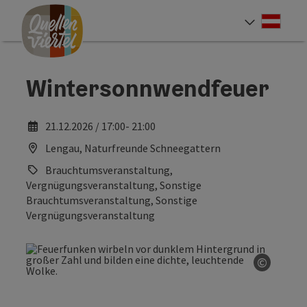
Accesskey
Accesskey
Accesskey
Zum Inhalt
Zur Navigation
Zum Seitenanfang
[0]
[1]
[2]
Deut
Sprach
Wintersonnwendfeuer
21.12.2026 / 17:00- 21:00
Lengau, Naturfreunde Schneegattern
Brauchtumsveranstaltung,
Vergnügungsveranstaltung, Sonstige
Brauchtumsveranstaltung, Sonstige
Vergnügungsveranstaltung
©
Copyrig