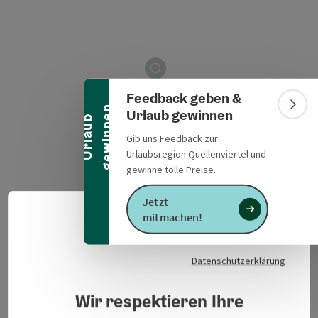
Banner einklappen
Feedback geben &
n
Bann
Urlaub gewinnen
U
r
l
a
u
b
g
e
w
i
n
n
e
Gib uns Feedback zur
Urlaubsregion Quellenviertel und
gewinne tolle Preise.
Weißenbachstrasse 26
Jetzt
in Google Maps
in Apple 
5212
Lengau
mitmachen!
Deuts
Sprach
Datenschutzerklärung
Veranstaltungsinformationen
Wir respektieren Ihre