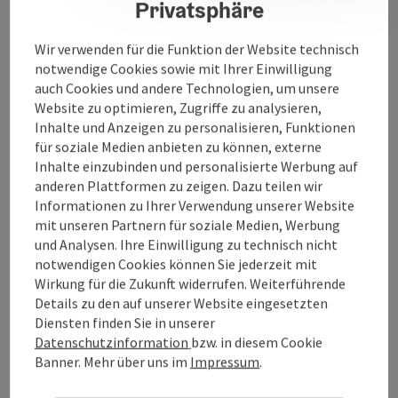
Privatsphäre
Wintersonnwendfeuer
Bildcredits:
Pixabay/Katja Fissel -
Link zum Bild
Wir verwenden für die Funktion der Website technisch
notwendige Cookies sowie mit Ihrer Einwilligung
auch Cookies und andere Technologien, um unsere
Kontakt
Website zu optimieren, Zugriffe zu analysieren,
Inhalte und Anzeigen zu personalisieren, Funktionen
für soziale Medien anbieten zu können, externe
Veranstaltungsort
Inhalte einzubinden und personalisierte Werbung auf
anderen Plattformen zu zeigen. Dazu teilen wir
Informationen zu Ihrer Verwendung unserer Website
Anreise/Lage
mit unseren Partnern für soziale Medien, Werbung
und Analysen. Ihre Einwilligung zu technisch nicht
notwendigen Cookies können Sie jederzeit mit
Eignung
Wirkung für die Zukunft widerrufen. Weiterführende
Details zu den auf unserer Website eingesetzten
Diensten finden Sie in unserer
Barrierefreiheit
Datenschutzinformation
bzw. in diesem Cookie
Banner.
Mehr über uns im
Impressum
.