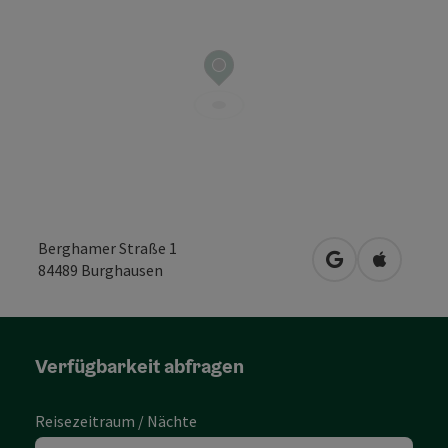
Berghamer Straße 1
in Google Maps
in Apple 
84489
Burghausen
Verfügbarkeit abfragen
Reisezeitraum / Nächte