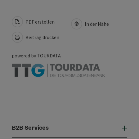
PDF erstellen
In der Nähe
Beitrag drucken
powered by
TOURDATA
B2B Services
B2B 