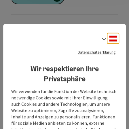
Zur Website
Deuts
Sprach
Datenschutzerklärung
Am südwestlichen Ortsausgang befindet sich der
Wohnmobilstellplatz der Stadt Burghausen. Der
Wir respektieren Ihre
Stellplatz bietet 18 Wohnmobilen Platz.
Nutzerinnen und Nutzer des ruhig gelegenen
Privatsphäre
Wohnmobilstellplatzes bieten sich vielfältige
Möglichkeiten für Spaziergänge und Fahrradtouren.
Wir verwenden für die Funktion der Website technisch
notwendige Cookies sowie mit Ihrer Einwilligung
auch Cookies und andere Technologien, um unsere
Website zu optimieren, Zugriffe zu analysieren,
Die Reservierung eines Wohnmobilstellplatzes ist
Inhalte und Anzeigen zu personalisieren, Funktionen
nicht möglich.
für soziale Medien anbieten zu können, externe
Die maximale Aufenthaltsdauer auf dem