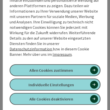
Inhalte einzubinden und personalisierte Werbung auf
Wohnmobilstellplatz beträgt sieben Tage.
anderen Plattformen zu zeigen. Dazu teilen wir
Der Wohnmobilstellplatz ist Tag und Nacht
Informationen zu Ihrer Verwendung unserer Website
zugänglich.
mit unseren Partnern für soziale Medien, Werbung
Den Wohnmobilstellplatz der Stadt Burghausen
und Analysen. Ihre Einwilligung zu technisch nicht
dürfen nur Gäste mit Wohnmobil nutzen. Wohnwägen
notwendigen Cookies können Sie jederzeit mit
sind auf dem Gelände ebenso verboten wie der Aufbau
Wirkung für die Zukunft widerrufen. Weiterführende
von Zelten.
Details zu den auf unserer Website eingesetzten
Link zur Stellplatzordnung
Diensten finden Sie in unserer
Nutzerinnen und Nutzer haben verschiedene
Datenschutzinformation
bzw. in diesem Cookie
Möglichkeiten die Stellplatzgebühr zu entrichten:
Banner.
Mehr über uns im
Impressum
.
Sie können die Stellplatzgebühr bezahlen
vor Ort am Parkscheinautomaten; entweder
Münz- oder Kartenzahlung
Allen Cookies zustimmen
im Bürgerhaus während der ...
Individuelle Einstellungen
Beschreibung vollständig anzeigen
Alle Cookies deaktivieren