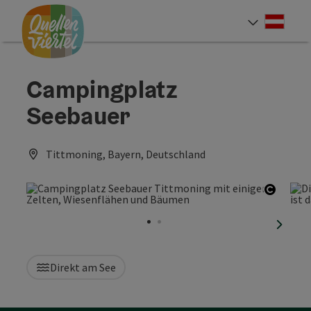
Accesskey
Accesskey
Accesskey
Zum Inhalt
Zur Navigation
Zum Seitenanfang
[0]
[1]
[2]
Deut
Sprach
Campingplatz
Seebauer
Tittmoning, Bayern, Deutschland
Copyri
nächst
Direkt am See