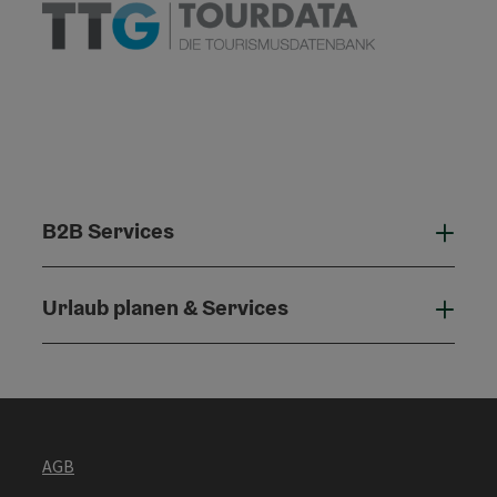
B2B Services
B2B 
Urlaub planen & Services
Urla
AGB