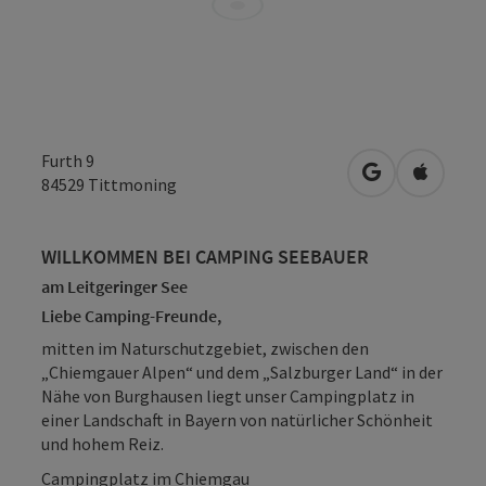
Furth 9
in Google Map
in Apple
84529
Tittmoning
WILLKOMMEN BEI CAMPING SEEBAUER
am Leitgeringer See
Liebe Camping-Freunde,
mitten im Naturschutzgebiet, zwischen den
„Chiemgauer Alpen“ und dem „Salzburger Land“ in der
Nähe von Burghausen liegt unser Campingplatz in
einer Landschaft in Bayern von natürlicher Schönheit
und hohem Reiz.
Campingplatz im Chiemgau