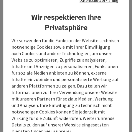
Datenschutzerklärung
Anfrage senden
Wir respektieren Ihre
Privatsphäre
Zur Website
Wir verwenden für die Funktion der Website technisch
notwendige Cookies sowie mit Ihrer Einwilligung
auch Cookies und andere Technologien, um unsere
Website zu optimieren, Zugriffe zu analysieren,
Der familiengeführte Gasthof Schwarz liegt idyllisch
Inhalte und Anzeigen zu personalisieren, Funktionen
zwischen Altötting und Burghausen.
für soziale Medien anbieten zu können, externe
Inhalte einzubinden und personalisierte Werbung auf
Fühlen Sie sich fast wie zuhause - in alpenländisch,
anderen Plattformen zu zeigen. Dazu teilen wir
gemütlich eingerichteten Zimmern - auch
Informationen zu Ihrer Verwendung unserer Website
behindertengerecht.
mit unseren Partnern für soziale Medien, Werbung
Sie werden bestens umsorgt von unseren herzlichen
und Analysen. Ihre Einwilligung zu technisch nicht
Mitarbeitern. Unsere Küche verwöhnt Sie mit
notwendigen Cookies können Sie jederzeit mit
bayrischen Köstlichkeiten, bei denen wir viel Wert auf
Wirkung für die Zukunft widerrufen. Weiterführende
regionale Herkunft und Saison legen. Wir bieten
Details zu den auf unserer Website eingesetzten
Räumlichkeiten von 15 bis 220 Personen in urig
Diensten finden Sie in unserer
bayrischer Atmosphäre.