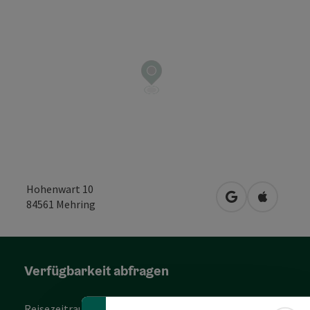
Hohenwart 10
in Google Maps
in Apple 
84561
Mehring
Verfügbarkeit abfragen
Reisezeitraum / Nächte