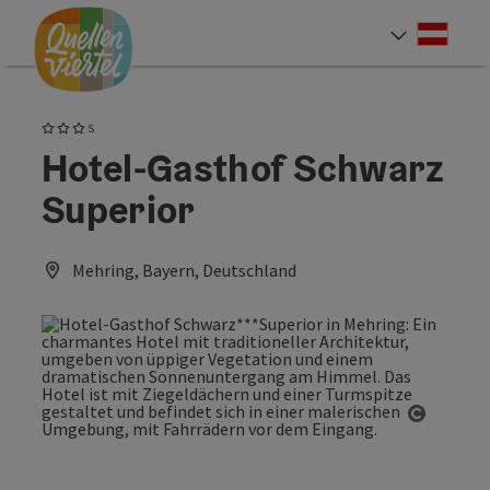
Accesskey
Accesskey
Accesskey
Zum Inhalt
Zur Navigation
Zum Seitenanfang
[0]
[1]
[2]
Deut
Sprach
3 Sterne Superior
S
Hotel-Gasthof Schwarz
Superior
Mehring, Bayern, Deutschland
Copyrig