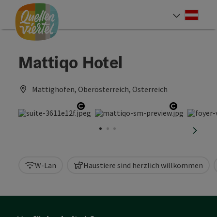
Accesskey
Accesskey
Accesskey
Zum Inhalt
Zur Navigation
Zum Seitenanfang
[0]
[1]
[2]
Deut
Sprach
Mattiqo Hotel
Mattighofen, Oberösterreich, Österreich
Copyright öffnen
Copyright 
nächst
W-Lan
Haustiere sind herzlich willkommen