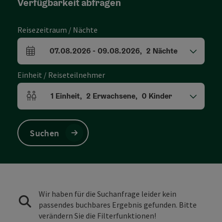
Verfügbarkeit abfragen
Reisezeitraum / Nächte
07.08.2026
-
09.08.2026
,
2
Nächte
An- und Abreisefelder
Einheit / Reiseteilnehmer
1
Einheit
,
2
Erwachsene
,
0
Kinder
Einheitenanzahl und Personenfelder
Suchen
Wir haben für die Suchanfrage leider kein
passendes buchbares Ergebnis gefunden. Bitte
verändern Sie die Filterfunktionen!