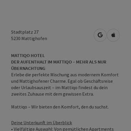
Stadtplatz 27
in Google Map
in Apple
5230
Mattighofen
MATTIQO HOTEL
DER AUFENTHALT IM MATTIQO – MEHR ALS NUR
ÜBERNACHTUNG
Erlebe die perfekte Mischung aus modernem Komfort
und Mattighofener Charme. Egal ob Geschäftsreise
oder Urlaubsauszeit – im Mattiqo findest du dein
zweites Zuhause mit dem gewissen Extra.
Mattiqo – Wir bieten den Komfort, den du suchst.
Deine Unterkunft im Überblick
• Vielfältige Auswahl: Von gemütlichen Apartments