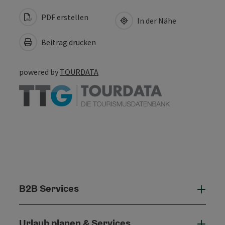
PDF erstellen
In der Nähe
Beitrag drucken
powered by
TOURDATA
B2B Services
B2B 
Urlaub planen & Services
Urla