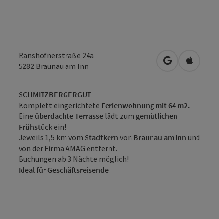
Ranshofnerstraße 24a
in Google Map
in Apple
5282
Braunau am Inn
SCHMITZBERGERGUT
Komplett eingerichtete
Ferienwohnung mit 64 m2.
Eine
überdachte Terrasse
lädt zum
gemütlichen
Frühstüc
k ein!
Jeweils 1,5 km vom
Stadtkern
von
Braunau am Inn
und
von der Firma AMAG entfernt.
Buchungen ab 3 Nächte möglich!
Ideal für Geschäftsreisende