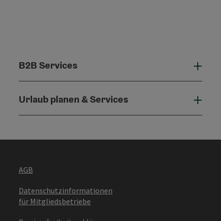
B2B Services
B2B 
Urlaub planen & Services
Urla
AGB
Datenschutzinformationen
für Mitgliedsbetriebe