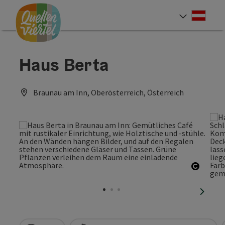
Accesskey
Accesskey
Accesskey
Zum Inhalt
Zur Navigation
Zum Seitenanfang
[0]
[1]
[2]
Deut
Sprach
Haus Berta
Braunau am Inn, Oberösterreich, Österreich
Copyri
nächst