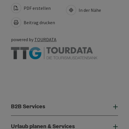
PDF erstellen
In der Nähe
Beitrag drucken
powered by
TOURDATA
B2B Services
B2B 
Urlaub planen & Services
Urla