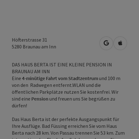
Höfterstrasse 31
in Google Map
in Apple
5280
Braunau am Inn
DAS HAUS BERTA IST EINE KLEINE PENSION IN
BRAUNAU AM INN
Eine
4-minütige Fahrt vom Stadtzentrum
und 100 m
von den Radwegen entfernt.WLAN und die
öffentlichen Parkplätze nutzen Sie kostenfrei. Wir
sind eine
Pension
und freuen uns Sie begrüßen zu
dürfen!
Das Haus Berta ist der perfekte Ausgangspunkt für
Ihre Ausflüge. Bad Füssing erreichen Sie vom Haus
Berta nach 28 km. Von Passau trennen Sie 53 km. Zum