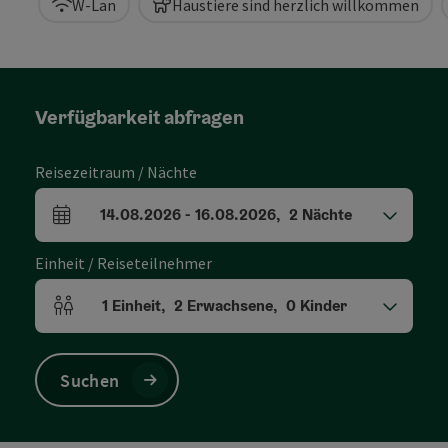
W-Lan
Haustiere sind herzlich willkommen
Verfügbarkeit abfragen
Reisezeitraum / Nächte
14.08.2026
-
16.08.2026
,
2
Nächte
An- und Abreisefelder
Einheit / Reiseteilnehmer
1
Einheit
,
2
Erwachsene
,
0
Kinder
Einheitenanzahl und Personenfelder
Suchen