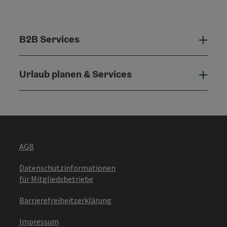
B2B Services
B2B 
Urlaub planen & Services
Urla
AGB
Datenschutzinformationen
für Mitgliedsbetriebe
Barrierefreiheitserklärung
Impressum