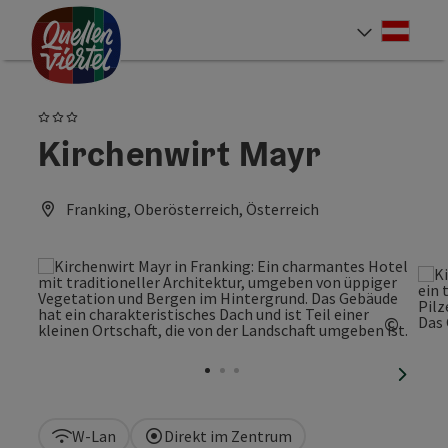
Accesskey
Accesskey
Accesskey
Zum Inhalt
Zur Navigation
Zum Seitenanfang
[0]
[1]
[2]
Deut
Sprach
3 Sterne
Kirchenwirt Mayr
Franking, Oberösterreich, Österreich
©
Copyri
nächst
W-Lan
Direkt im Zentrum