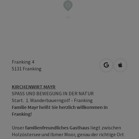
Franking 4
in Google Map
in Apple
5131
Franking
KIRCHENWIRT MAYR
SPASS UND BEWEGUNG IN DER NATUR
Start. 1. Wanderbauerngolf - Franking
Familie Mayr heißt Sie herzlich willkommen in
Franking!
Unser
familienfreundliches Gasthaus
liegt zwischen
Holzöstersee und Ibmer Moor, genau der richtige Ort