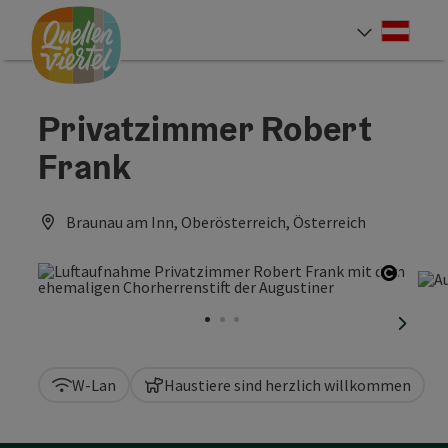
Accesskey
Accesskey
Accesskey
Zum Inhalt
Zur Navigation
Zum Seitenanfang
[0]
[1]
[2]
Deut
Sprach
Privatzimmer Robert
Frank
Braunau am Inn, Oberösterreich, Österreich
Copyri
nächst
W-Lan
Haustiere sind herzlich willkommen