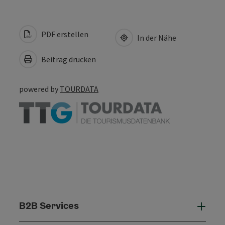
PDF erstellen
In der Nähe
Beitrag drucken
powered by
TOURDATA
B2B Services
B2B 