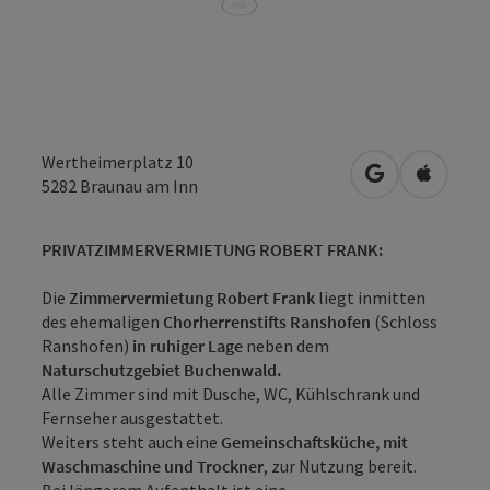
Wertheimerplatz 10
in Google Map
in Apple
5282
Braunau am Inn
PRIVATZIMMERVERMIETUNG ROBERT FRANK:
Die
Zimmervermietung Robert Frank
liegt inmitten
des ehemaligen
Chorherrenstifts Ranshofen
(Schloss
Ranshofen)
in ruhiger Lage
neben dem
Naturschutzgebiet Buchenwald.
Alle Zimmer sind mit Dusche, WC, Kühlschrank und
Fernseher ausgestattet.
Weiters steht auch eine
Gemeinschaftsküche, mit
Waschmaschine und Trockner
, zur Nutzung bereit.
Bei längerem Aufenthalt ist eine