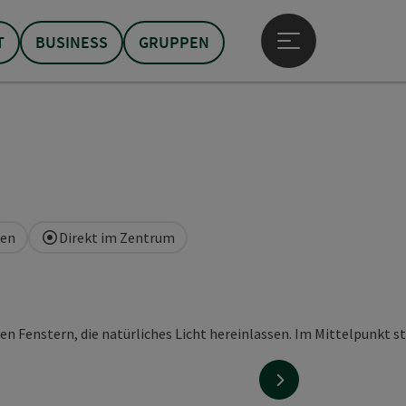
T
BUSINESS
GRUPPEN
Hauptmenü öffne
men
Direkt im Zentrum
nächstes Element