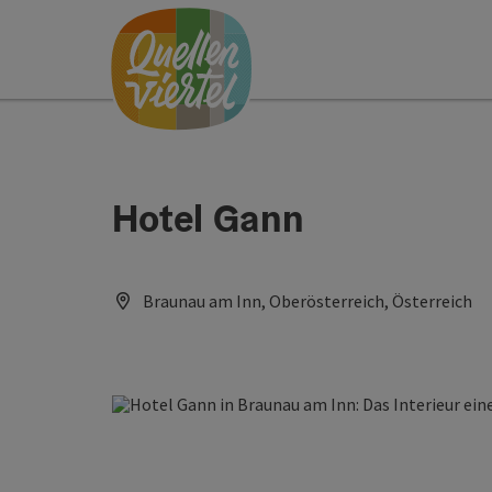
Accesskey
Accesskey
Accesskey
Zum Inhalt
Zur Navigation
Zum Seitenanfang
[0]
[1]
[2]
Hotel Gann
Braunau am Inn, Oberösterreich, Österreich