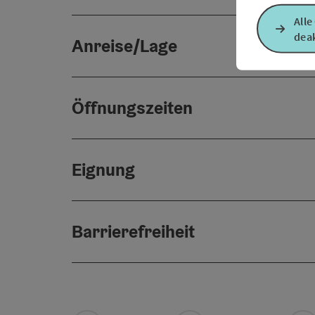
Alle
deak
Anreise/Lage
Öffnungszeiten
Eignung
Barrierefreiheit