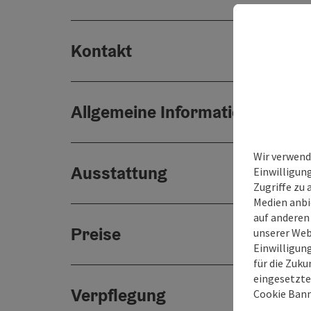
Kontakt
Allgemeine Informationen
Wir verwend
Ausstattung
Einwilligun
Zugriffe zu 
Medien anbi
auf anderen
Preise
unserer Web
Einwilligun
für die Zuku
eingesetzte
Verpflegung
Cookie Bann