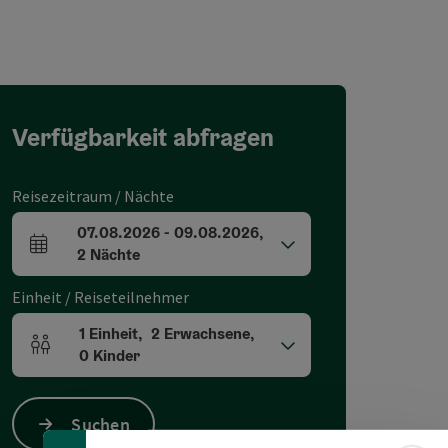
Verfügbarkeit abfragen
Reisezeitraum / Nächte
07.08.2026
-
09.08.2026
,
An- und Abreisefelder
2
Nächte
Einheit / Reiseteilnehmer
1
Einheit
,
2
Erwachsene
,
Banner einklappen
Einheitenanzahl und Personenfelder
0
Kinder
Suchen