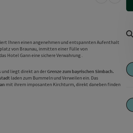
in Google Map
in Apple
tiert Ihnen einen angenehmen und entspannten Aufenthalt
platz von Braunau, inmitten einer Fülle von
das Hotel Gann eine sichere Verwahrung .
s und liegt direkt an der
Grenze zum bayrischen Simbach.
stadt
laden zum Bummeln und Verweilen ein. Das
fan
mit ihrem imposanten Kirchturm, direkt daneben finden