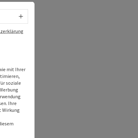
Sprachwahl - Menü öffnen
zerklärung
ie mit Ihrer
timieren,
ür soziale
e Werbung
Verwendung
en. Ihre
it Wirkung
 diesem