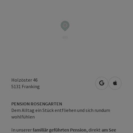
Holzöster 46
in Google Map
in Apple
5131
Franking
PENSION ROSENGARTEN
Dem Alltag ein Stück entfliehen und sich rundum
wohlfühlen
In unserer
familiär geführten Pension,
direkt
am See