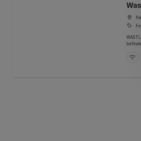
Was
Pa
Fe
WASTLB
befinde
der 3 
Unser 
W-
Unterkü
unverge
Räumli
für Se
Hof-He
Nussba
Frühstü
Freiluf
Abenden
Grille
Oberöst
bieten 