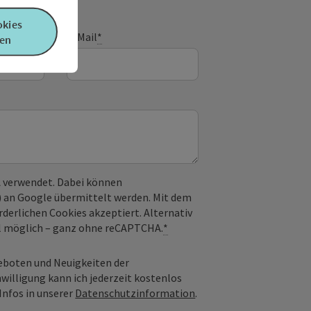
okies
E-Mail
*
en
 verwendet. Dabei können
) an Google übermittelt werden. Mit dem
derlichen Cookies akzeptiert. Alternativ
il möglich – ganz ohne reCAPTCHA.
*
geboten und Neuigkeiten der
nwilligung kann ich jederzeit kostenlos
Infos in unserer
Datenschutzinformation
.