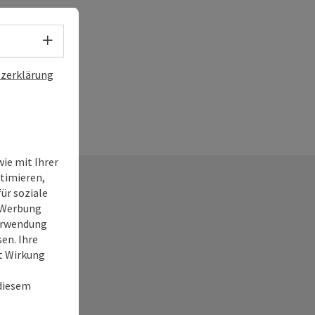
emütliche und geschmackvoll eingerichtete
ünfte in verschiedenen Größen zur Verfügung. Es
 Ferienwohnungen und 5 Doppelzimmer, von
Sprachwahl - Menü öffnen
2 Zimmer auch als Familienzimmer mit Kochnische
bar sind. Vom urigen Wintergarten mit
zerklärung
terrasse, der Penthouse Wohnung mit Blick auf
ge, oder den modernen Zimmern mit Bad, ist für
twas dabei.
ie mit Ihrer
timieren,
ür soziale
e Werbung
Verwendung
en. Ihre
it Wirkung
 diesem