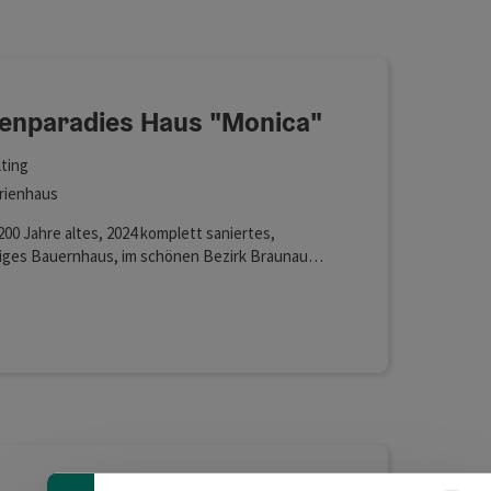
feinert werden kann. Die Ergebnisse in der Liste werden durch 
ienparadies Haus "Monica"
lting
rienhaus
00 Jahre altes, 2024 komplett saniertes,
iges Bauernhaus, im schönen Bezirk Braunau
gebiet) Sbg/Oö, nur 5 Minuten zum Mattsee,
umersee u Grabensee im schönen Seenland. Nur 5
Lan (kostenlos)
uten zum öffentl. kleinen kostenlosen Badaplatz
Mattig (Umkleiden u Wc), ob Wandern,
men, Joggen, Tourengehen, oder einfach mal
Banner einklappen
lenzen und Genießen, für jeden das Richtige zu
ahreszeit. Für 4 Personen bequem, auf Anfrage
it Zusatzbetten.