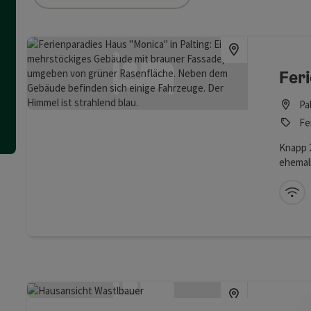
ie Liste stehen Filter zur Verfügung mit denen die Auswahl ver
Fer
Pa
Fe
Knapp 2
ehemal
(Grenz
Obertr
W-
Gehmin
an der 
Schwim
zum Fau
jeder J
auch m