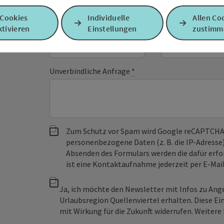
Felder mit
*
sind Pflichtfelder
 Cookies
Individuelle
Allen Co
Vorname
Nachname
tivieren
Einstellungen
zustimm
Unverbindliche Anfrage
*
Zum Schutz vor Spam wird Google reCAPTCHA
personenbezogene Daten (z. B. die IP-Adresse
Absenden des Formulars werden die dafür erfor
ist eine Kontaktaufnahme jederzeit per E-Ma
Ja, ich möchte den Newsletter mit Infos zu An
Urlaubsregion Quellenviertel erhalten. Diese Ei
mit Wirkung für die Zukunft widerrufen. Weitere 