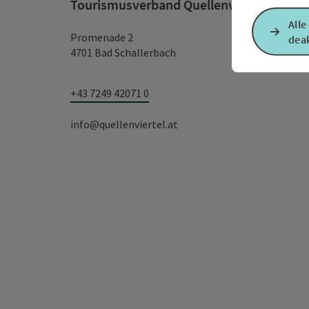
Tourismusverband Quellenviertel
Alle
Promenade 2
deak
4701 Bad Schallerbach
+43 7249 42071 0
info@quellenviertel.at