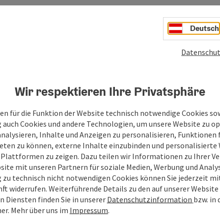
acht g
Unterk
gibt 2
Deutsch
denen 
verfüg
Datenschut
Sonnen
die Ber
jeden e
Wir respektieren Ihre Privatsphäre
en für die Funktion der Website technisch notwendige Cookies sow
g auch Cookies und andere Technologien, um unsere Website zu op
analysieren, Inhalte und Anzeigen zu personalisieren, Funktionen f
eten zu können, externe Inhalte einzubinden und personalisiert
 Plattformen zu zeigen. Dazu teilen wir Informationen zu Ihrer 
site mit unseren Partnern für soziale Medien, Werbung und Analys
g zu technisch nicht notwendigen Cookies können Sie jederzeit m
Ihre Nachricht
nft widerrufen. Weiterführende Details zu den auf unserer Website
n Diensten finden Sie in unserer
Datenschutzinformation
bzw. in
er.
Mehr über uns im
Impressum
.