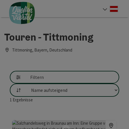
Accesskey
Accesskey
Accesskey
Zum Inhalt
Zur Navigation
Zum Seitenanfang
[0]
[1]
[2]
Deut
Sprach
Touren - Tittmoning
Tittmoning, Bayern, Deutschland
Filtern
Sortierung
1
Ergebnisse