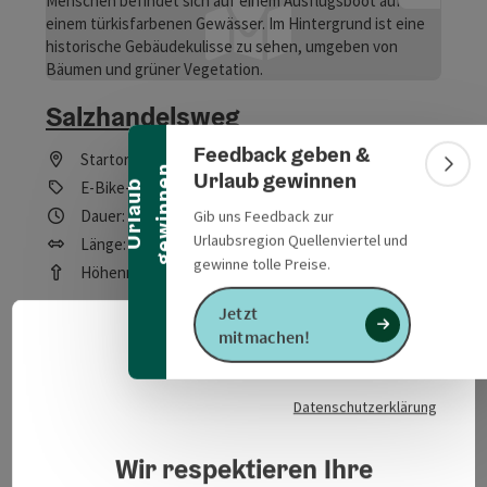
Banner einklappen
Salzhandelsweg
Feedback geben &
Startort
Burghausen
n
Bann
Urlaub gewinnen
E-Bike-Tour, Rad-Tour
U
r
l
a
u
b
g
e
w
i
n
n
e
Dauer: 6h 44m
Gib uns Feedback zur
Urlaubsregion Quellenviertel und
Länge: 98,9 km
gewinne tolle Preise.
Höhenmeter aufsteigend: 550 m
Jetzt
Schwer
Schwierigkeit:
mitmachen!
Deuts
Sprach
Schwer
Kondition:
Datenschutzerklärung
Einige Ausblicke
Panorama:
Wir respektieren Ihre