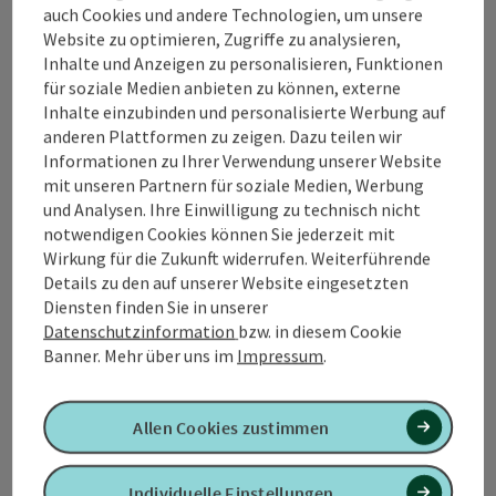
auch Cookies und andere Technologien, um unsere
Website zu optimieren, Zugriffe zu analysieren,
Kontakt
Inhalte und Anzeigen zu personalisieren, Funktionen
für soziale Medien anbieten zu können, externe
Inhalte einzubinden und personalisierte Werbung auf
anderen Plattformen zu zeigen. Dazu teilen wir
Tourismusverband Quellenviertel
Informationen zu Ihrer Verwendung unserer Website
mit unseren Partnern für soziale Medien, Werbung
Promenade 2
und Analysen. Ihre Einwilligung zu technisch nicht
4701 Bad Schallerbach
notwendigen Cookies können Sie jederzeit mit
Wirkung für die Zukunft widerrufen. Weiterführende
Details zu den auf unserer Website eingesetzten
+43 7249 42071 0
Diensten finden Sie in unserer
Datenschutzinformation
bzw. in diesem Cookie
info@quellenviertel.at
Banner.
Mehr über uns im
Impressum
.
Allen Cookies zustimmen
Kontaktformular
Individuelle Einstellungen