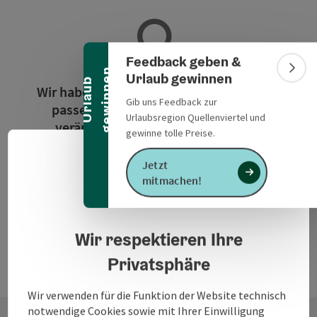
Banner einklappen
Feedback geben &
n
Bann
Urlaub gewinnen
U
r
l
a
u
b
g
e
w
i
n
n
e
Wir haben für die Suchanfrage leider kein
Gib uns Feedback zur
passendes Ergebnis gefunden. Bitte
Urlaubsregion Quellenviertel und
verändern Sie die Filterfunktionen!
gewinne tolle Preise.
Deuts
Jetzt
Sprach
Jetzt alle Filter zurücksetzen
mitmachen!
Datenschutzerklärung
Wir respektieren Ihre
Privatsphäre
Wir verwenden für die Funktion der Website technisch
notwendige Cookies sowie mit Ihrer Einwilligung