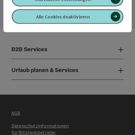
Konta
Alle Cookies deaktivieren
B2B Services
B2B 
Urlaub planen & Services
Urla
AGB
Datenschutzinformationen
für Mitgliedsbetriebe