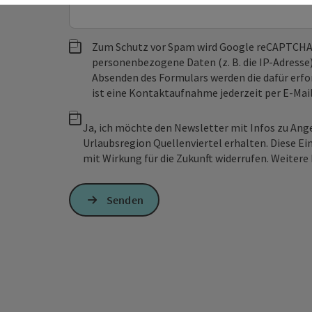
Zum Schutz vor Spam wird Google reCAPTCHA
personenbezogene Daten (z. B. die IP-Adresse
Absenden des Formulars werden die dafür erfor
ist eine Kontaktaufnahme jederzeit per E-Ma
Ja, ich möchte den Newsletter mit Infos zu An
Urlaubsregion Quellenviertel erhalten. Diese Ei
mit Wirkung für die Zukunft widerrufen. Weitere 
Senden