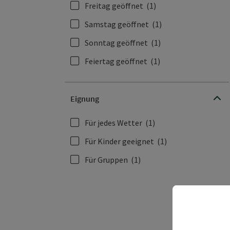
Freitag geöffnet
(1)
Samstag geöffnet
(1)
Sonntag geöffnet
(1)
Feiertag geöffnet
(1)
Eignung
Für jedes Wetter
(1)
Für Kinder geeignet
(1)
Für Gruppen
(1)