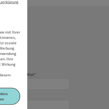
zerklärung
ie mit Ihrer
timieren,
ür soziale
e Werbung
Verwendung
en. Ihre
it Wirkung
E-Mail
*
 diesem
okies
en