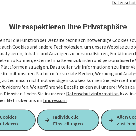
Datenschut
Wir respektieren Ihre Privatsphäre
en für die Funktion der Website technisch notwendige Cookies sow
g auch Cookies und andere Technologien, um unsere Website zu op
Ihre Nachricht
analysieren, Inhalte und Anzeigen zu personalisieren, Funktionen f
eten zu können, externe Inhalte einzubinden und personalisiert
 Plattformen zu zeigen. Dazu teilen wir Informationen zu Ihrer 
site mit unseren Partnern für soziale Medien, Werbung und Analys
Felder mit
*
sind Pflichtfelder
g zu technisch nicht notwendigen Cookies können Sie jederzeit m
nft widerrufen. Weiterführende Details zu den auf unserer Website
Vorname
Nachname
n Diensten finden Sie in unserer
Datenschutzinformation
bzw. in
er.
Mehr über uns im
Impressum
.
 Cookies
Individuelle
Allen Co
Unverbindliche Anfrage
*
tivieren
Einstellungen
zustimm