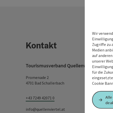
Wir verwend
Einwilligun
Kontakt
Zugriffe zu 
Medien anbi
auf anderen
unserer Web
Tourismusverband Quellenviertel
Einwilligun
für die Zuku
Promenade 2
eingesetzte
4701 Bad Schallerbach
Cookie Bann
Alle
+43 7249 42071 0
deak
info@quellenviertel.at