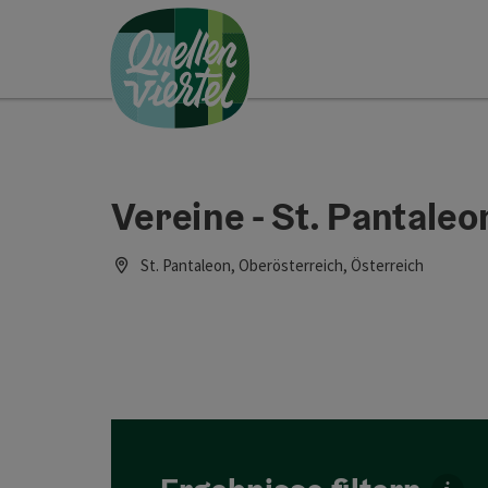
Accesskey
Accesskey
Accesskey
Zum Inhalt
Zur Navigation
Zum Seitenanfang
[0]
[1]
[2]
Vereine - St. Pantaleo
St. Pantaleon, Oberösterreich, Österreich