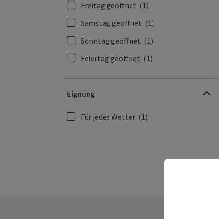
Freitag geöffnet
(1)
Samstag geöffnet
(1)
Sonntag geöffnet
(1)
Feiertag geöffnet
(1)
Eignung
Für jedes Wetter
(1)