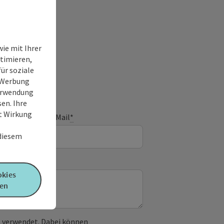
ie mit Ihrer
timieren,
ür soziale
e Werbung
Verwendung
en. Ihre
it Wirkung
E-Mail
*
 diesem
okies
en
 verwendet. Dabei können