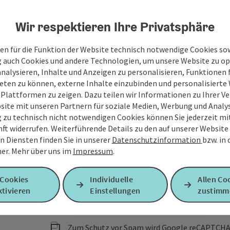
Wir respektieren Ihre Privatsphäre
Ihre Nachricht
en für die Funktion der Website technisch notwendige Cookies sow
g auch Cookies und andere Technologien, um unsere Website zu op
analysieren, Inhalte und Anzeigen zu personalisieren, Funktionen f
eten zu können, externe Inhalte einzubinden und personalisiert
 Plattformen zu zeigen. Dazu teilen wir Informationen zu Ihrer 
Felder mit
*
sind Pflichtfelder
site mit unseren Partnern für soziale Medien, Werbung und Analys
g zu technisch nicht notwendigen Cookies können Sie jederzeit m
Vorname
Nachname
nft widerrufen. Weiterführende Details zu den auf unserer Website
n Diensten finden Sie in unserer
Datenschutzinformation
bzw. in
er.
Mehr über uns im
Impressum
.
Unverbindliche Anfrage
*
 Cookies
Individuelle
Allen Co
tivieren
Einstellungen
zustimm
Zum Schutz vor Spam wird Google reCAPTCHA