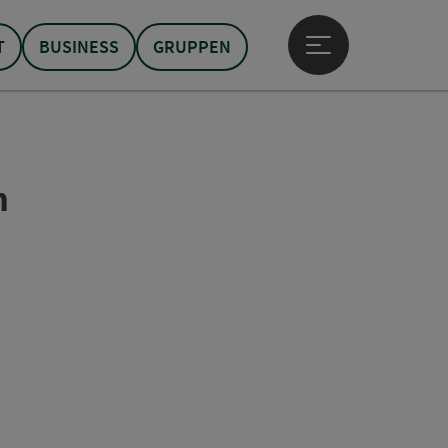
T
BUSINESS
GRUPPEN
Hauptmenü öffne
n