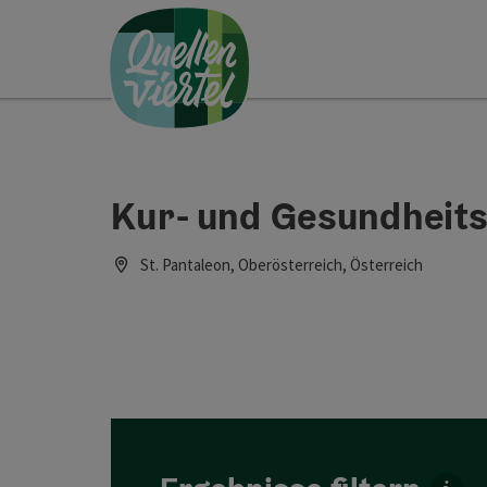
Accesskey
Accesskey
Accesskey
Zum Inhalt
Zur Navigation
Zum Seitenanfang
[0]
[1]
[2]
Kur- und Gesundheitse
St. Pantaleon, Oberösterreich, Österreich