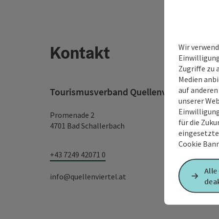
Kontakt
Wir verwend
Einwilligun
Zugriffe zu 
Medien anbi
auf anderen
Tourismusverband Quellenviertel
unserer Web
Einwilligun
Promenade 2
für die Zuku
4701 Bad Schallerbach
eingesetzte
Cookie Bann
+43 7249 42071 0
Alle
info@quellenviertel.at
deak