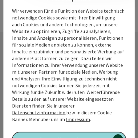
Wir verwenden für die Funktion der Website technisch
notwendige Cookies sowie mit Ihrer Einwilligung
auch Cookies und andere Technologien, um unsere
Website zu optimieren, Zugriffe zu analysieren,
Inhalte und Anzeigen zu personalisieren, Funktionen
für soziale Medien anbieten zu können, externe
Inhalte einzubinden und personalisierte Werbung auf
Kontakt
anderen Plattformen zu zeigen. Dazu teilen wir
Informationen zu Ihrer Verwendung unserer Website
mit unseren Partnern für soziale Medien, Werbung
und Analysen. Ihre Einwilligung zu technisch nicht
Tourismusverband Quellenviertel
notwendigen Cookies können Sie jederzeit mit
Wirkung für die Zukunft widerrufen. Weiterführende
Promenade 2
Details zu den auf unserer Website eingesetzten
4701 Bad Schallerbach
Diensten finden Sie in unserer
Datenschutzinformation
bzw. in diesem Cookie
Banner.
Mehr über uns im
Impressum
.
+43 7249 42071 0
info@quellenviertel.at