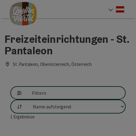
Accesskey
Accesskey
Accesskey
Zum Inhalt
Zur Navigation
Zum Seitenanfang
[0]
[1]
[2]
Deut
Sprach
Freizeiteinrichtungen - St.
Pantaleon
St. Pantaleon, Oberösterreich, Österreich
Filtern
Sortierung
1
Ergebnisse