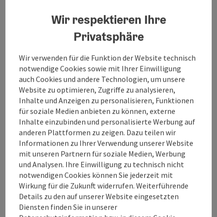
Strandbad Perwang Grabensee
Wir respektieren Ihre
Perwang am Grabensee Idyllische Feriengemeinde direkt
am Grabensee Ankommen und erholen. Der idyllische
Privatsphäre
Ferienort Perwang am Grabensee ist ein Kleinod, wie es
Perwang am Grabensee
heute nur noch selten zu finden ist. In der unberührten
Wir verwenden für die Funktion der Website technisch
Öffnungszeiten
Montag geöffnet
Dienstag geöffnet
Mittwoch geöffnet
Donnerstag geöffnet
Freitag geöffnet
Samstag geöffnet
Sonntag geöffnet
Feiertag geöffnet
MO
DI
MI
DO
FR
SA
SO
FE
Natur mit ihren sanften Hügeln, den Gebirgsketten in
notwendige Cookies sowie mit Ihrer Einwilligung
Sichtweite und dem naturbelassenen Grabensee bietet
auch Cookies und andere Technologien, um unsere
Perwang die idealen Bedingungen für nachhaltige
Website zu optimieren, Zugriffe zu analysieren,
Erholung. Der naturgeschützte Grabensee ist 131 ha groß
KI gene
Copyri
Inhalte und Anzeigen zu personalisieren, Funktionen
und ein warmer Badesee. Er liegt inmitten eines
für soziale Medien anbieten zu können, externe
Naturschutzgebietes und lädt zum "Seele baumeln
Inhalte einzubinden und personalisierte Werbung auf
lassen" ein. Ein wahres Paradies für Radfahrer und
Tennisanlage Perwang
anderen Plattformen zu zeigen. Dazu teilen wir
Wanderer.
Informationen zu Ihrer Verwendung unserer Website
Tennis in Perwang Perwang ist ein schönes, gepflegtes
mit unseren Partnern für soziale Medien, Werbung
Erholungsdorf. Unter anderem bietet der Ort zwei
und Analysen. Ihre Einwilligung zu technisch nicht
Tennisplätze. Unterricht und Leihausrüstung auf Anfrage!
notwendigen Cookies können Sie jederzeit mit
Perwang am Grabensee
Zur Erfrischung steht ein Getränkeautomat zur
Wirkung für die Zukunft widerrufen. Weiterführende
Öffnungszeiten
Verfügung!
Details zu den auf unserer Website eingesetzten
Diensten finden Sie in unserer