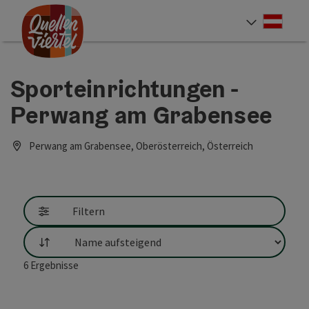
Accesskey
Accesskey
Accesskey
Zum Inhalt
Zur Navigation
Zum Seitenanfang
[0]
[1]
[2]
Deut
Sprach
Sporteinrichtungen -
Perwang am Grabensee
Perwang am Grabensee, Oberösterreich, Österreich
Filtern
Sortierung
6
Ergebnisse