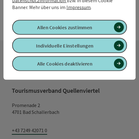
Datenschutzinformation
bzw. in diesem Cookie
Banner.
Mehr über uns im
Impressum
.
Allen Cookies zustimmen
Individuelle Einstellungen
Kontakt
Alle Cookies deaktivieren
Tourismusverband Quellenviertel
Promenade 2
4701 Bad Schallerbach
+43 7249 42071 0