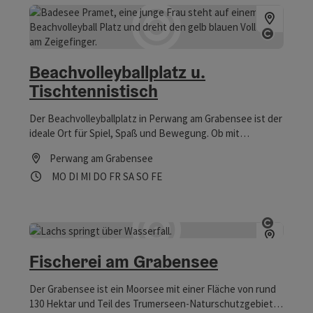
Copyri
Beachvolleyballplatz u.
Tischtennistisch
Der Beachvolleyballplatz in Perwang am Grabensee ist der
ideale Ort für Spiel, Spaß und Bewegung. Ob mit
Freunden, Familie oder im Verein – der gepflegte
Perwang am Grabensee
Sandplatz lädt zu spannenden Matches und entspannten
Öffnungszeiten
Montag geöffnet
Dienstag geöffnet
Mittwoch geöffnet
Donnerstag geöffnet
Freitag geöffnet
Samstag geöffnet
Sonntag geöffnet
Feiertag geöffnet
MO
DI
MI
DO
FR
SA
SO
FE
Stunden in sommerlicher Atmosphäre ein. Genieße Sport
und Erholung inmitten der schönen Natur am Grabensee.
Copyri
Fischerei am Grabensee
Der Grabensee ist ein Moorsee mit einer Fläche von rund
130 Hektar und Teil des Trumerseen-Naturschutzgebiets.