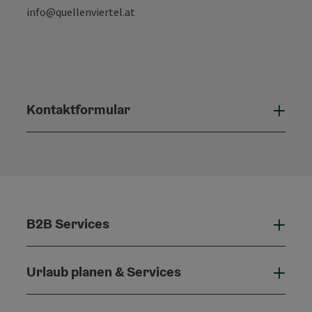
info@quellenviertel.at
Kontaktformular
Konta
B2B Services
B2B 
Urlaub planen & Services
Urla