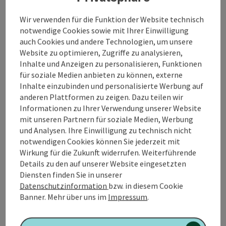
Copyrig
Wir verwenden für die Funktion der Website technisch
Kegeln im Gasthaus Badhaus
notwendige Cookies sowie mit Ihrer Einwilligung
auch Cookies und andere Technologien, um unsere
Zwei automatische Kegelbahnen
Website zu optimieren, Zugriffe zu analysieren,
Inhalte und Anzeigen zu personalisieren, Funktionen
Mattighofen
für soziale Medien anbieten zu können, externe
Öffnungszeiten
Dienstag geöffnet
Mittwoch geöffnet
Donnerstag geöffnet
Freitag geöffnet
Samstag geöffnet
Sonntag geöffnet
Feiertag geöffnet
DI
MI
DO
FR
SA
SO
FE
Inhalte einzubinden und personalisierte Werbung auf
anderen Plattformen zu zeigen. Dazu teilen wir
Informationen zu Ihrer Verwendung unserer Website
mit unseren Partnern für soziale Medien, Werbung
und Analysen. Ihre Einwilligung zu technisch nicht
notwendigen Cookies können Sie jederzeit mit
Wirkung für die Zukunft widerrufen. Weiterführende
Sepp-Öller-Sporthalle
Details zu den auf unserer Website eingesetzten
Diensten finden Sie in unserer
Sepp Öller Sporthalle
Datenschutzinformation
bzw. in diesem Cookie
Banner.
Mehr über uns im
Impressum
.
Mattighofen
Öffnungszeiten
Montag geöffnet
Dienstag geöffnet
Mittwoch geöffnet
Donnerstag geöffnet
Freitag geöffnet
Samstag geöffnet
Sonntag geöffnet
Feiertag geöffnet
MO
DI
MI
DO
FR
SA
SO
FE