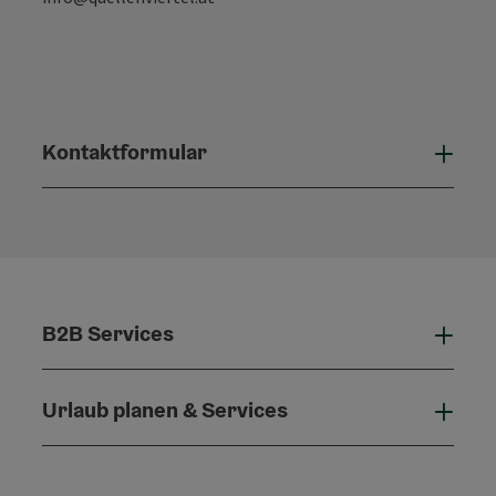
Kontaktformular
Konta
B2B Services
B2B 
Urlaub planen & Services
Urla