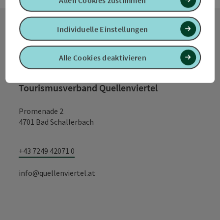
Allen Cookies zustimmen
Individuelle Einstellungen
Kontakt
Alle Cookies deaktivieren
Tourismusverband Quellenviertel
Promenade 2
4701 Bad Schallerbach
+43 7249 42071 0
info@quellenviertel.at