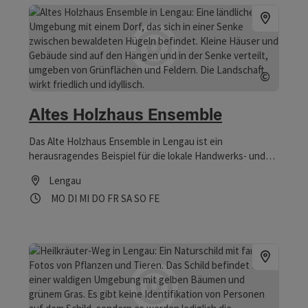
©
Copyrig
Altes Holzhaus Ensemble
Das Alte Holzhaus Ensemble in Lengau ist ein
herausragendes Beispiel für die lokale Handwerks- und
Zimmermannskunst aus dem späten 16. und frühen 17.
Lengau
Jahrhundert. Im Juni 2007 wurde es vom Innviertler
Öffnungszeiten
Montag geöffnet
Dienstag geöffnet
Mittwoch geöffnet
Donnerstag geöffnet
Freitag geöffnet
Samstag geöffnet
Sonntag geöffnet
Feiertag geöffnet
MO
DI
MI
DO
FR
SA
SO
FE
Kulturkreis mit der Plakette „Bleibende Werte für das
Innviertel“ ausgezeichnet.