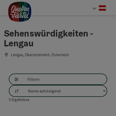
Accesskey
Accesskey
Accesskey
Zum Inhalt
Zur Navigation
Zum Seitenanfang
[0]
[1]
[2]
Deut
Sprach
Sehenswürdigkeiten -
Lengau
Lengau, Oberösterreich, Österreich
Filtern
Sortierung
5
Ergebnisse