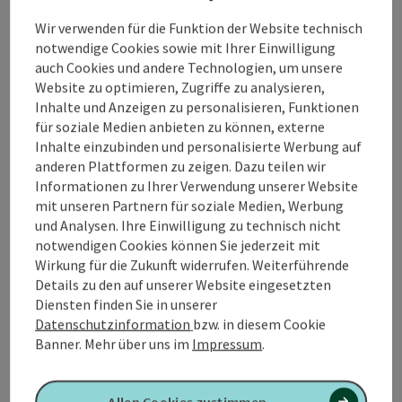
Planung eines Weingartens2008 Pflanzung eines
Weingartens mit 216 Reben2008 Errichtung des
Wir verwenden für die Funktion der Website technisch
Bibelweges zur "Hohen Kreuzkapelle"2009 Errichtung des
notwendige Cookies sowie mit Ihrer Einwilligung
©
Sagenweges zum Thema "Brudermord auf der Friedburg"
auch Cookies und andere Technologien, um unsere
Copyrig
Website zu optimieren, Zugriffe zu analysieren,
Inhalte und Anzeigen zu personalisieren, Funktionen
Waldsee Mittererb
für soziale Medien anbieten zu können, externe
Inhalte einzubinden und personalisierte Werbung auf
Ein netter Platz um zu entspannen oder ein paar Stunden
anderen Plattformen zu zeigen. Dazu teilen wir
zu verweilen. Der Waldsee liegt zwischen Lengau und
Informationen zu Ihrer Verwendung unserer Website
Schneegattern. Ist auch ein sehr beliebter Platz zum
Lengau
mit unseren Partnern für soziale Medien, Werbung
Fischen
Öffnungszeiten
Montag geöffnet
Dienstag geöffnet
Mittwoch geöffnet
Donnerstag geöffnet
Freitag geöffnet
Samstag geöffnet
Sonntag geöffnet
Feiertag geöffnet
MO
DI
MI
DO
FR
SA
SO
FE
und Analysen. Ihre Einwilligung zu technisch nicht
notwendigen Cookies können Sie jederzeit mit
Wirkung für die Zukunft widerrufen. Weiterführende
Details zu den auf unserer Website eingesetzten
Diensten finden Sie in unserer
Datenschutzinformation
bzw. in diesem Cookie
Banner.
Mehr über uns im
Impressum
.