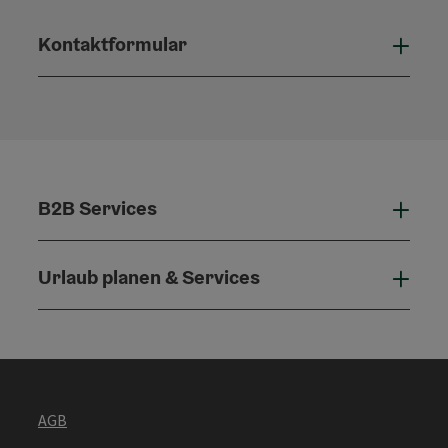
Kontaktformular
Konta
B2B Services
B2B 
Urlaub planen & Services
Urla
AGB