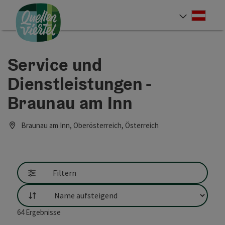
Accesskey
Accesskey
Accesskey
Zum Inhalt
Zur Navigation
Zum Seitenanfang
[0]
[1]
[2]
Deut
Sprach
Service und
Dienstleistungen -
Braunau am Inn
Braunau am Inn, Oberösterreich, Österreich
Filtern
Sortierung
64
Ergebnisse