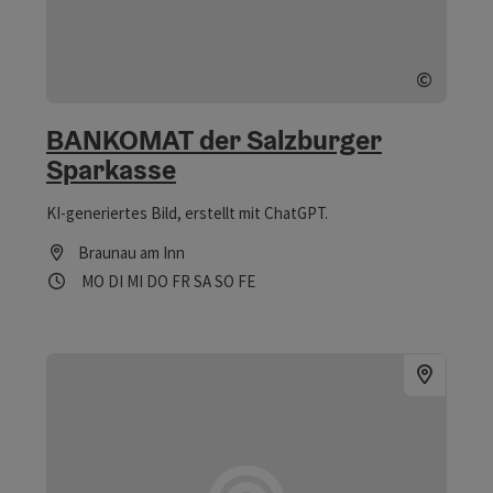
©
Copyrig
BANKOMAT der Salzburger
Sparkasse
KI-generiertes Bild, erstellt mit ChatGPT.
Braunau am Inn
Öffnungszeiten
Montag geöffnet
Dienstag geöffnet
Mittwoch geöffnet
Donnerstag geöffnet
Freitag geöffnet
Samstag geöffnet
Sonntag geöffnet
Feiertag geöffnet
MO
DI
MI
DO
FR
SA
SO
FE