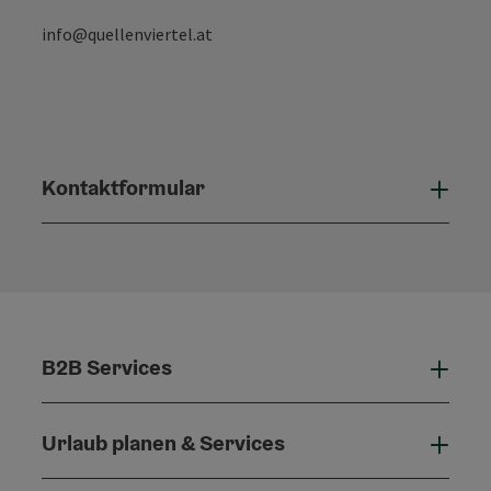
info@quellenviertel.at
Kontaktformular
Konta
B2B Services
B2B 
Urlaub planen & Services
Urla