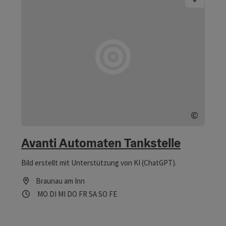
©
Copyrig
Avanti Automaten Tankstelle
Bild erstellt mit Unterstützung von KI (ChatGPT).
Braunau am Inn
Öffnungszeiten
Montag geöffnet
Dienstag geöffnet
Mittwoch geöffnet
Donnerstag geöffnet
Freitag geöffnet
Samstag geöffnet
Sonntag geöffnet
Feiertag geöffnet
MO
DI
MI
DO
FR
SA
SO
FE