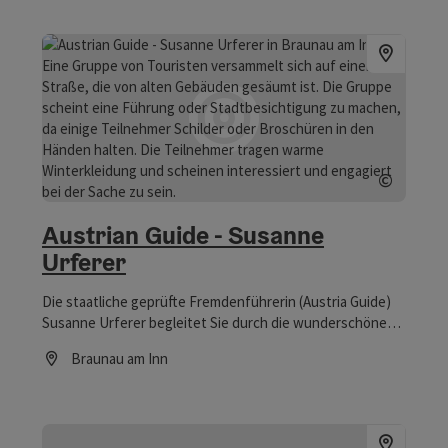
©
Copyrig
Austrian Guide - Susanne
Urferer
Die staatliche geprüfte Fremdenführerin (Austria Guide)
Susanne Urferer begleitet Sie durch die wunderschöne
gotische Stadt Braunau am Inn und weiß dabei viel über
Braunau am Inn
die Stadt zu berichten.
Öffnungszeiten