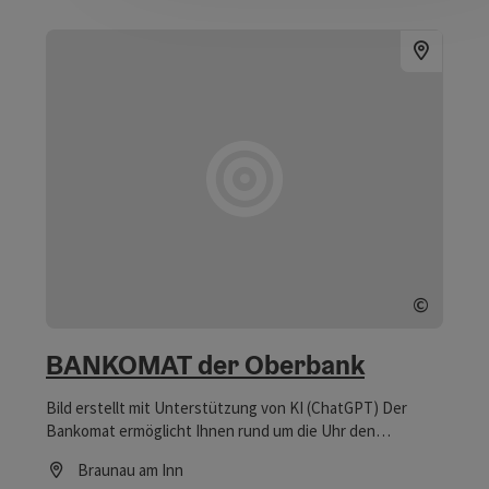
©
Copyrig
BANKOMAT der Oberbank
Bild erstellt mit Unterstützung von KI (ChatGPT) Der
Bankomat ermöglicht Ihnen rund um die Uhr den
schnellen und sicheren Zugang zu Bargeld. Darüber
Braunau am Inn
hinaus können Sie – je nach Gerät – Ihren Kontostand