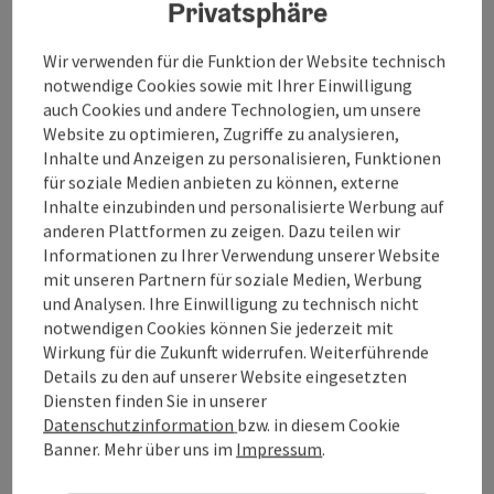
Privatsphäre
hinaus können Sie – je nach Gerät – Ihren Kontostand
Braunau am Inn
abfragen oder weitere Bankgeschäfte bequem erledigen.
Öffnungszeiten
Montag geöffnet
Dienstag geöffnet
Mittwoch geöffnet
Donnerstag geöffnet
Freitag geöffnet
Samstag geöffnet
Sonntag geöffnet
Feiertag geöffnet
Wir verwenden für die Funktion der Website technisch
MO
DI
MI
DO
FR
SA
SO
FE
Die Bedienung ist einfach, zuverlässig und jederzeit
notwendige Cookies sowie mit Ihrer Einwilligung
verfügbar.Ein Bankomat ermöglicht Ihnen rund um die Uhr
den schnellen und sicheren Zugang zu Bargeld. Darüber
auch Cookies und andere Technologien, um unsere
hinaus können Sie – je nach Gerät – Ihren Kontostand
Website zu optimieren, Zugriffe zu analysieren,
abfragen . Die Bedienung ist einfach, zuverlässig und
Inhalte und Anzeigen zu personalisieren, Funktionen
jederzeit verfügbar.
für soziale Medien anbieten zu können, externe
Inhalte einzubinden und personalisierte Werbung auf
anderen Plattformen zu zeigen. Dazu teilen wir
Informationen zu Ihrer Verwendung unserer Website
mit unseren Partnern für soziale Medien, Werbung
und Analysen. Ihre Einwilligung zu technisch nicht
notwendigen Cookies können Sie jederzeit mit
Wirkung für die Zukunft widerrufen. Weiterführende
Details zu den auf unserer Website eingesetzten
Diensten finden Sie in unserer
©
Datenschutzinformation
bzw. in diesem Cookie
Copyrig
Banner.
Mehr über uns im
Impressum
.
BANKOMAT der Salzburger