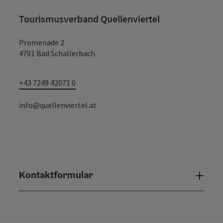
Tourismusverband Quellenviertel
Promenade 2
4701 Bad Schallerbach
+43 7249 42071 0
info@quellenviertel.at
Kontaktformular
Konta