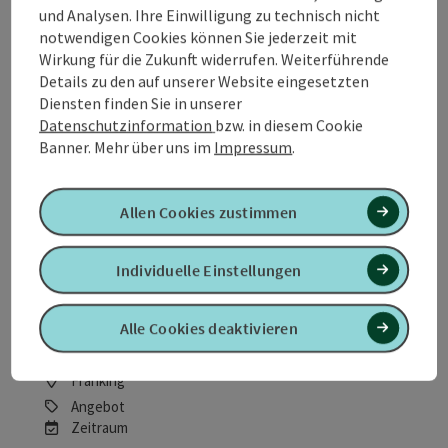
und Analysen. Ihre Einwilligung zu technisch nicht
Franking
notwendigen Cookies können Sie jederzeit mit
Angebot
Wirkung für die Zukunft widerrufen. Weiterführende
Zeitraum
Details zu den auf unserer Website eingesetzten
01.01.2026 - 01.01.2027
(weitere Termine)
Diensten finden Sie in unserer
buchba
Datenschutzinformation
bzw. in diesem Cookie
ab € 38,00
Banner.
Mehr über uns im
Impressum
.
Allen Cookies zustimmen
Individuelle Einstellungen
Wanderbauerngolf -
Gruppenangebot "Natur pur im
Alle Cookies deaktivieren
Moor"
Franking
Angebot
Zeitraum