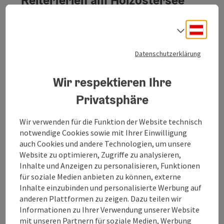
Reiterferien am Holzöstersee
(10-17 Jahre)
Deuts
Sprach
Franking
Angebot
Datenschutzerklärung
Zeitraum
01.01.2026 - 01.01.2027
(weitere Termine)
Wir respektieren Ihre
buchba
ab € 580,00
Privatsphäre
Wir verwenden für die Funktion der Website technisch
notwendige Cookies sowie mit Ihrer Einwilligung
auch Cookies und andere Technologien, um unsere
Website zu optimieren, Zugriffe zu analysieren,
Inhalte und Anzeigen zu personalisieren, Funktionen
für soziale Medien anbieten zu können, externe
Inhalte einzubinden und personalisierte Werbung auf
Wanderbauerngolf mit
anderen Plattformen zu zeigen. Dazu teilen wir
Informationen zu Ihrer Verwendung unserer Website
Weißwurst-Frühschoppen
mit unseren Partnern für soziale Medien, Werbung