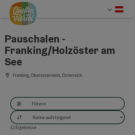
Accesskey
Accesskey
Accesskey
Zum Inhalt
Zur Navigation
Zum Seitenanfang
[0]
[1]
[2]
Deut
Sprach
Pauschalen -
Franking/Holzöster am
See
Franking, Oberösterreich, Österreich
Filtern
Sortierung
12
Ergebnisse