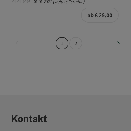
01.01.2026 - 01.01.2027
(weitere Termine)
buchba
ab € 29,00
Seite zurück
Seite 
1
2
Kontakt